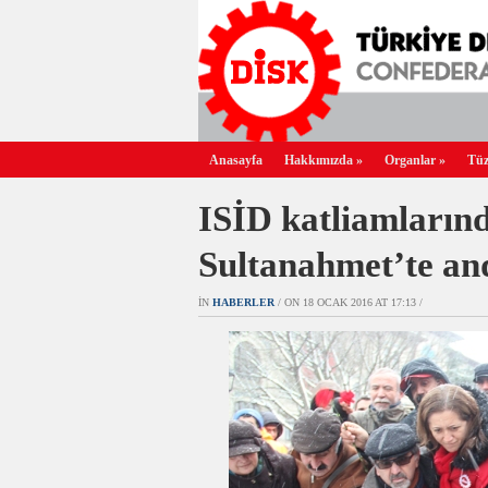
Anasayfa
Hakkımızda
»
Organlar
»
Tüz
ISİD katliamlarınd
Sultanahmet’te an
IN
HABERLER
/ ON 18 OCAK 2016 AT 17:13 /