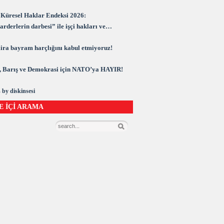
Küresel Haklar Endeksi 2026:
rderlerin darbesi” ile işçi hakları ve
rasi kuşatma altında
 lira bayram harçlığını kabul etmiyoruz!
 Barış ve Demokrasi için NATO’ya HAYIR!
 by diskinsesi
E İÇİ ARAMA