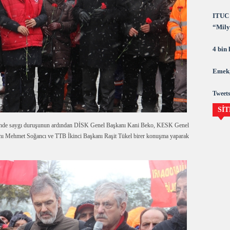
ITUC 
“Milya
demok
4 bin
Emek,
Tweets
SİT
örende saygı duruşunun ardından DİSK Genel Başkanı Kani Beko, KESK Genel
Mehmet Soğancı ve TTB İkinci Başkanı Raşit Tükel birer konuşma yaparak