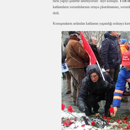
türlü yapıyı şiddetle lanetliyorum” diye konuştu.
TTB İk
katliamların sorumlularının ortaya çıkarılmaması, soruml
dedi.
Konuşmaların ardından katliamın yaşandığı noktaya kırmız