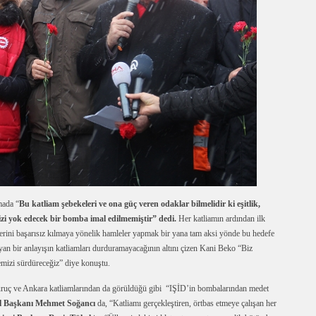
mada “
Bu katliam şebekeleri ve ona güç veren odaklar bilmelidir ki eşitlik,
zi yok edecek bir bomba imal edilmemiştir” dedi.
Her katliamın ardından ilk
flerini başarısız kılmaya yönelik hamleler yapmak bir yana tam aksi yönde bu hedefe
yan bir anlayışın katliamları durduramayacağının altını çizen Kani Beko “Biz
emizi sürdüreceğiz” diye konuştu.
ruç ve Ankara katliamlarından da görüldüğü gibi “IŞİD’in bombalarından medet
Başkanı Mehmet Soğancı
da, “Katliamı gerçekleştiren, örtbas etmeye çalışan her