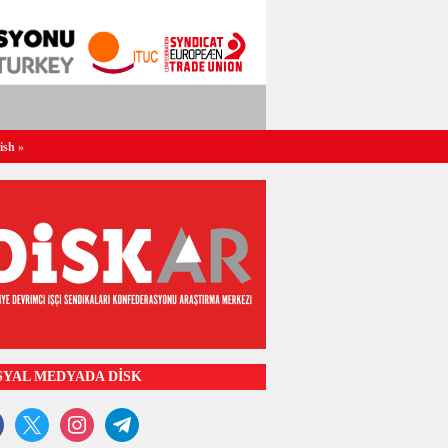
ish
»
SYAL MEDYADA DİSK
ook
x
instagram
telegram