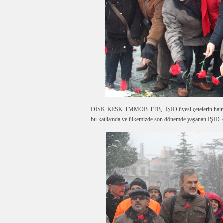
DİSK-KESK-TMMOB-TTB, IŞİD üyesi çetelerin hain sald
bu katliamda ve ülkemizde son dönemde yaşanan IŞİD kat