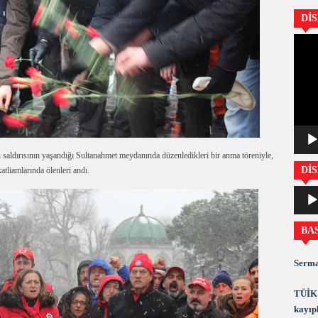
Dİ
Video
oynatıc
ırısının yaşandığı Sultanahmet meydanında düzenledikleri bir anma töreniyle,
DİS
liamlarında ölenleri andı.
Ses
oynatıc
BA
Serma
TÜİK 
kayıpl