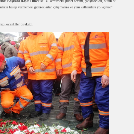
inci Başkanı Raşit Tükel
ise “Ülkemizdeki şiddet ortamı, çatışmacı dil, bütün bu
uların hesap vermemesi giderek artan çatışmalara ve yeni katliamlara yol açıyor”
ı karanfiller bırakıldı.