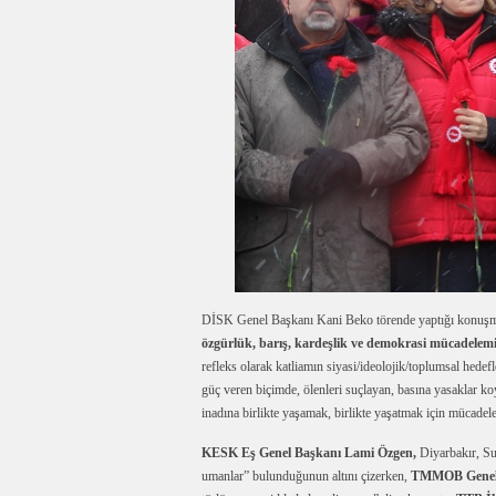
DİSK Genel Başkanı Kani Beko törende yaptığı konuş
özgürlük, barış, kardeşlik ve demokrasi mücadelemi
refleks olarak katliamın siyasi/ideolojik/toplumsal hede
güç veren biçimde, ölenleri suçlayan, basına yasaklar ko
inadına birlikte yaşamak, birlikte yaşatmak için mücadel
KESK Eş Genel Başkanı Lami Özgen,
Diyarbakır, Su
umanlar” bulunduğunun altını çizerken,
TMMOB Genel 