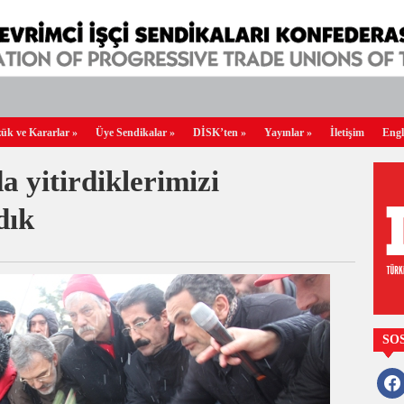
ük ve Kararlar
»
Üye Sendikalar
»
DİSK’ten
»
Yayınlar
»
İletişim
Engl
a yitirdiklerimizi
dık
SO
faceb