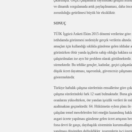
çıkartmıştır. Geçici çalışanların sayısındaki gelişim isti
ve dinamik sorgulamada artık paylaşılmaması, daha önce 
zorunluluğu getirilmesi büyük bir eksikliktir.
SONUÇ
TÜİK İşgücü Anketi Ekim 2015 dönemi verilerine göre işs
istihdamda görünmesi nedeniyle gerçek verilerin altında
amaçları için kullandığı sıklıkla gündeme gelen iddialar
görünürken öbür yanda işçilerin sahip olduğu haklara sa
çalıştırılmaları ise ayrı bir problem olarak görülmektedi
sürmektedir. Bu tehlike gençler, kadınlar, geçici çalışa
düşük ücret dayatması, taşeronluk, güvencesiz çalışmanın
göstermektedir.
Türkiye haftalık çalışma sürelerinin emsallerine göre çok
çalışma sürelerindeki fark 12 saati bulmaktadır. Buna gö
oranlarını yükseltirken, öte yandan işsizlik verileri ile 
azaltmaktan geçmektedir. 64. Hükümetin eylem planı ile o
çalışılan temel meselelerden biri emeğin kazanılmış hakla
asgari ücrete yapılması gündeme gelen ücret artışının 
fona devri ile gaspı, dayıbaşılık sisteminin kurumsallaşm
yapılması düşünülen değişiklikler, işverenlerin işçi üzer