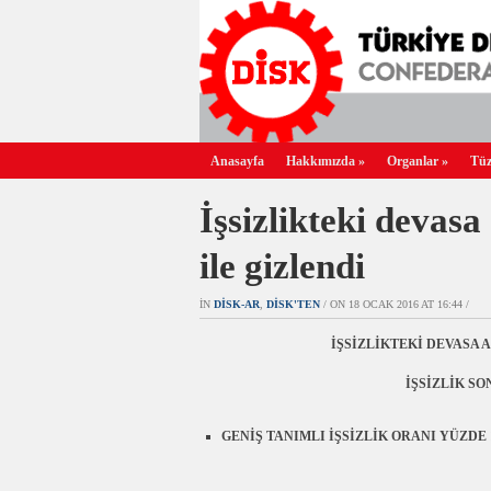
Anasayfa
Hakkımızda
»
Organlar
»
Tüz
İşsizlikteki devasa 
ile gizlendi
IN
DİSK-AR
,
DİSK'TEN
/ ON 18 OCAK 2016 AT 16:44 /
İŞSİZLİKTEKİ DEVASA A
İŞSİZLİK SO
GENİŞ TANIMLI İŞSİZLİK ORANI YÜZDE 17