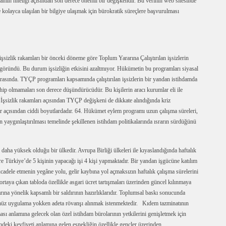
hdamın niteliği açısından son derece önemli bir değişkendir. Bu verinin web sitesinde
kolayca ulaşılan bir bilgiye ulaşmak için bürokratik süreçlere başvurulması
izlik rakamları bir önceki döneme göre Toplum Yararına Çalıştırılan işsizlerin
 göründü. Bu durum işsizliğin etkisini azaltmıyor. Hükümetin bu programları siyasal
 arasında. TYÇP programları kapsamında çalıştırılan işsizlerin bir yandan istihdamda
hip olmamaları son derece düşündürücüdür. Bu kişilerin aracı kurumlar eli ile
r. İşsizlik rakamları açısından TYÇP değişkeni de dikkate alındığında kriz
nlar açısından ciddi boyutlardadır. 64. Hükümet eylem programı uzun çalışma süreleri,
 yaygınlaştırılması temelinde şekillenen istihdam politikalarında ısrarın sürdüğünü
 daha yüksek olduğu bir ülkedir. Avrupa Birliği ülkeleri ile kıyaslandığında haftalık
re Türkiye’de 5 kişinin yapacağı işi 4 kişi yapmaktadır. Bir yandan işgücüne katılım
mücadele etmenin yegâne yolu, gelir kaybına yol açmaksızın haftalık çalışma sürelerini
rtaya çıkan tabloda özellikle asgari ücret tartışmaları üzerinden güncel kılınmaya
rına yönelik kapsamlı bir saldırının hazırlıklarıdır. Toplumsal baskı sonucunda
henüz uygulama yokken adeta rövanşı alınmak istenmektedir. Kıdem tazminatının
ası anlamına gelecek olan özel istihdam bürolarının yetkilerini genişletmek için
indeki keyfiyeti anlamına gelen esnekliğin özellikle gençler üzerinden