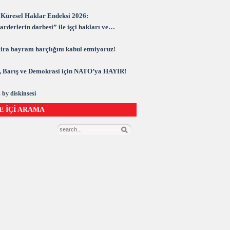
Küresel Haklar Endeksi 2026:
rderlerin darbesi” ile işçi hakları ve
rasi kuşatma altında
 lira bayram harçlığını kabul etmiyoruz!
 Barış ve Demokrasi için NATO’ya HAYIR!
 by diskinsesi
E İÇİ ARAMA