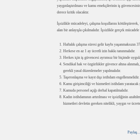
yaygınlaştırılması ve kamu emekçilerinin iş güvencesini
derece kritik olacaktır.
İşsizlikle mücadeleyi, çalışma koşullarını kötüleştirerek
alan bir anlayışla çıkılmalıdır. İşsizlikle gerçek mücadele 
Haftalık çalışma süresi gelir kaybı yaşanmaksızın 37,
Herkese en az 1 ay ücretli izin hakkı tanınmalıdır.
Herkes için iş güvencesi ayrımsız bir biçimde uygul
Sendikal hak ve özgürlükler güvence altına alınmalı, 
gerekli yasal düzenlemeler yapılmalıdır.
Taşeronlaşma ve kayıt dışı istihdam engellenmelidir.
Kamu girişimciliği ve hizmetleri istihdam yaratacak ş
Kamuda personel açığı derhal kapatılmalıdır.
Kadın istihdamının artırılması ve işsizliğinin azaltıl
hizmetleri devletin gereken nitelikli, yaygın ve ücret
Paylaş...