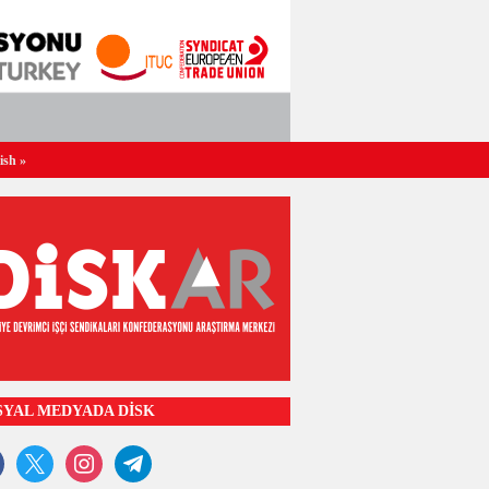
ish
»
SYAL MEDYADA DİSK
ook
x
instagram
telegram