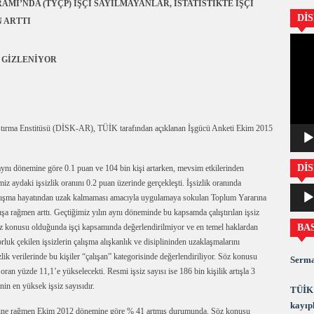
MI’NDA (TYÇP) İŞÇİ SAYILMAYANLAR, İSTATİSTİKTE İŞÇİ
Dİ
N ARTTI
Video
oynatıc
E GİZLENİYOR
ştırma Enstitüsü (DİSK-AR), TÜİK tarafından açıklanan İşgücü Anketi Ekim 2015
DİS
 aynı dönemine göre 0.1 puan ve 104 bin kişi artarken, mevsim etkilerinden
imiz aydaki işsizlik oranını 0.2 puan üzerinde gerçekleşti. İşsizlik oranında
Ses
in çalışma hayatından uzak kalmaması amacıyla uygulamaya sokulan Toplum Yararına
oynatıc
şa rağmen arttı. Geçtiğimiz yılın aynı döneminde bu kapsamda çalıştırılan işsiz
BA
söz konusu olduğunda işçi kapsamında değerlendirilmiyor ve en temel haklardan
luk çekilen işsizlerin çalışma alışkanlık ve disiplininden uzaklaşmalarını
ik verilerinde bu kişiler “çalışan” kategorisinde değerlendiriliyor. Söz konusu
Serma
 oran yüzde 11,1’e yükselecekti. Resmi işsiz sayısı ise 186 bin kişilik artışla 3
nin en yüksek işsiz sayısıdır.
TÜİK 
kayıpl
sine rağmen Ekim 2012 dönemine göre % 41 artmış durumunda. Söz konusu