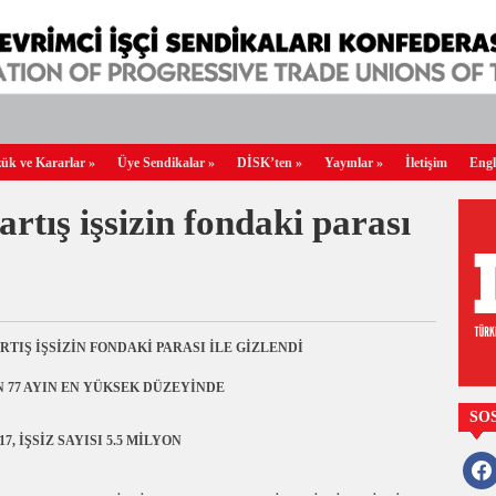
ük ve Kararlar
»
Üye Sendikalar
»
DİSK’ten
»
Yayınlar
»
İletişim
Engl
artış işsizin fondaki parası
RTIŞ İŞSİZİN FONDAKİ PARASI İLE GİZLENDİ
N 77 AYIN EN YÜKSEK DÜZEYİNDE
SO
, İŞSİZ SAYISI 5.5 MİLYON
faceb