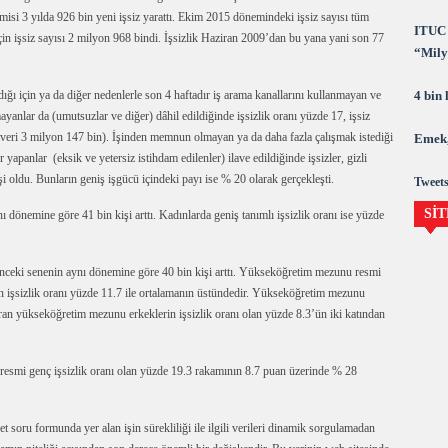
isi 3 yılda 926 bin yeni işsiz yarattı. Ekim 2015 dönemindeki işsiz sayısı tüm
ITUC 
in işsiz sayısı 2 milyon 968 bindi. İşsizlik Haziran 2009’dan bu yana yani son 77
“Milya
demok
4 bin
 için ya da diğer nedenlerle son 4 haftadır iş arama kanallarını kullanmayan ve
yanlar da (umutsuzlar ve diğer) dâhil edildiğinde işsizlik oranı yüzde 17, işsiz
i veri 3 milyon 147 bin). İşinden memnun olmayan ya da daha fazla çalışmak istediği
Emek,
r yapanlar (eksik ve yetersiz istihdam edilenler) ilave edildiğinde işsizler, gizli
şi oldu. Bunların geniş işgücü içindeki payı ise % 20 olarak gerçekleşti.
Tweets
SİT
ı dönemine göre 41 bin kişi arttı. Kadınlarda geniş tanımlı işsizlik oranı ise yüzde
nceki senenin aynı dönemine göre 40 bin kişi arttı. Yükseköğretim mezunu resmi
in işsizlik oranı yüzde 11.7 ile ortalamanın üstündedir. Yükseköğretim mezunu
 oran yükseköğretim mezunu erkeklerin işsizlik oranı olan yüzde 8.3’ün iki katından
ı resmi genç işsizlik oranı olan yüzde 19.3 rakamının 8.7 puan üzerinde % 28
soru formunda yer alan işin sürekliliği ile ilgili verileri dinamik sorgulamadan