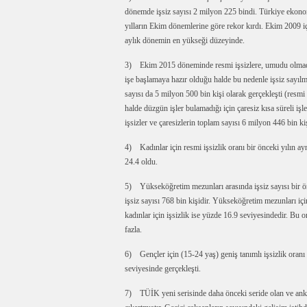
dönemde işsiz sayısı 2 milyon 225 bindi. Türkiye ekonom
yılların Ekim dönemlerine göre rekor kırdı. Ekim 2009 iç
aylık dönemin en yükseği düzeyinde.
3) Ekim 2015 döneminde resmi işsizlere, umudu olmadığı
işe başlamaya hazır olduğu halde bu nedenle işsiz sayılma
sayısı da 5 milyon 500 bin kişi olarak gerçekleşti (resm
halde düzgün işler bulamadığı için çaresiz kısa süreli işle
işsizler ve çaresizlerin toplam sayısı 6 milyon 446 bin ki
4) Kadınlar için resmi işsizlik oranı bir önceki yılın ayn
24.4 oldu.
5) Yükseköğretim mezunları arasında işsiz sayısı bir ö
işsiz sayısı 768 bin kişidir. Yükseköğretim mezunları iç
kadınlar için işsizlik ise yüzde 16.9 seviyesindedir. Bu
fazla.
6) Gençler için (15-24 yaş) geniş tanımlı işsizlik oran
seviyesinde gerçekleşti.
7) TÜİK yeni serisinde daha önceki seride olan ve anket 