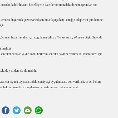
n ortadan kaldırılmasını hedefleyen stratejiler önümüzdeki dönem açısından son
, ücretleri düşürerek çözmeye çalışan bu anlayışa karşı emeğin taleplerini gündemine
için;
5 saate, fazla mesailer için uygulanan yıllık 270 saat sınırı, 90 saate düşürülmelidir.
anmalıdır.
sendikal barajlar kaldırılmalı, herkesin sendika hakkını özgürce kullanabilmesi için
ekilde yeniden ele alınmalıdır.
ması için işgücü piyasalarındaki cinsiyetçi uygulamalara son verilmeli, ev içi bakım
siz bakım hizmetlerini sağlaması ile kadının üzerinden alınmalıdır.