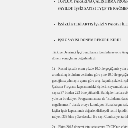
TOPLUM YARARINA ÇALIŞTIRMA PROGRA
SAYILDI! İŞSİZ SAYISI TYÇP’YE RAĞME
İŞSİZLİKTEKİ ARTIŞ İŞSİZİN PARASI İL
İŞSİZ SAYISI DÖNEM REKORU KIRDI
Türkiye Devrimci İşçi Sendikaları Konfederasyonu Ara
dönem sonuçlarını değerlendirdi:
1) Resmi işsizlik oranı yüzde 10.5 ile geçtiğimiz yılın
arındırılmış istihdam verilerine göre yine 10.5 ile geçtiğ
geçtiğimiz yılın aynı ayına göre artış, kayıtlı işsizler
Çalışma Programı kapsamındaki kişilerin sayısındaki artı
sayısı 37 binden 223 bine yükseldi. Bu kişiler hakları 
yoksun bırakılıyor. Programın amacı da “istihdamında zor
engellenmesi” olarak ortaya konuluyor. Buna karşın işsizl
kişiler işsiz kapsamında değerlendirilseydi resmi işsizlik
milyon 333 bine yükselecekti. Bu sayı Cumhuriyet tarihi
2) Ekim 2015 dönemi için işsiz sayısı TYÇP’nin etki