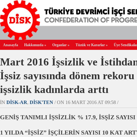
Anasayfa
Hakkımızda
»
Organlar
»
Tüzük ve Kararlar
»
Üye Sendikala
Mart 2016 İşsizlik ve İstihd
İşsiz sayısında dönem rekoru k
işsizlik kadınlarda arttı
IN
DİSK-AR
,
DİSK'TEN
/ ON 16 MART 2016 AT 09:58 /
GENİŞ TANIMLI İŞSİZLİK % 17.9, İSŞİZ SAYISI
1 YILDA “İŞSİZ” İŞÇİLERİN SAYISI 10 KAT ART