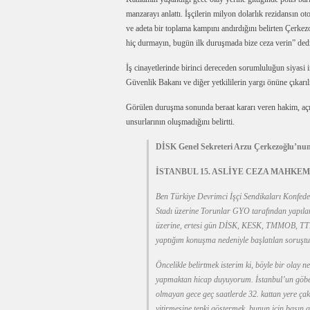
manzarayı anlattı. İşçilerin milyon dolarlık rezidansın o
ve adeta bir toplama kampını andırdığını belirten Çerkezo
hiç durmayın, bugün ilk duruşmada bize ceza verin” ded
İş cinayetlerinde birinci dereceden sorumluluğun siyas
Güvenlik Bakanı ve diğer yetkililerin yargı önüne çıkarılm
Görülen duruşma sonunda beraat kararı veren hakim, açık
unsurlarının oluşmadığını belirtti.
DİSK Genel Sekreteri Arzu Çerkezoğlu’nu
İSTANBUL 15. ASLİYE CEZA MAHKEM
Ben Türkiye Devrimci İşçi Sendikaları Konfede
Stadı üzerine Torunlar GYO tarafından yapılan
üzerine, ertesi gün DİSK, KESK, TMMOB, TTB’i
yaptığım konuşma nedeniyle başlatılan soruşt
Öncelikle belirtmek isterim ki, böyle bir ol
yapmaktan hicap duyuyorum. İstanbul’un göbeği
olmayan gece geç saatlerde 32. kattan yere çak
yitirmesine tepki göstermek, bunun için basın 