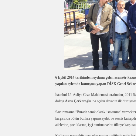
6 Eylül 2014 tarihinde meydana gelen asansör kazas
yapılan eylemde konuşma yapan DİSK Genel Sekreteri
İstanbul 15. Asliye Ceza Mahkemesi tarafından, 2911 S
dolayı
Arzu Çerkezoğlu
’na açılan davanın ilk duruşm
Savunmasına “Burada sanık olarak ‘savunma’ vermekten
karşısında bütün bunları yapmasaydık ve sessiz kalsaydık,
ailelerine, çocuklarına, işçi sınıfına ve bu ülkeye karşı s
Katliamın yaşandığı gece olay yerine gittiğinde polis bari