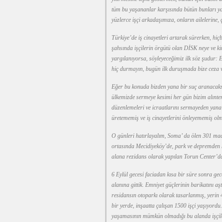
tüm bu yaşananlar karşısında bütün bunları yapm
yüzlerce işçi arkadaşımıza, onların ailelerine, 
Türkiye’de iş cinayetleri artarak sürerken, hi
şahsında işçilerin örgütü olan DİSK neye ve k
yargılanıyorsa, söyleyeceğimiz ilk söz şudur: E
hiç durmayın, bugün ilk duruşmada bize ceza v
Eğer bu konuda bizden yana bir suç aranacaksa
ülkemizde sermeye kesimi her gün bizim alınter
düzenlemeleri ve icraatlarını sermayeden yana ya
üretememiş ve iş cinayetlerini önleyememiş ol
O günleri hatırlayalım, Soma’ da ölen 301 mad
ortasında Mecidiyeköy’de, park ve depremden
alana rezidans olarak yapılan Torun Center’da
6 Eylül gecesi faciadan kısa bir süre sonra gec
alanına gittik. Emniyet güçlerinin barikatını 
residansın otoparkı olarak tasarlanmış, yerin 
bir yerde, inşaatta çalışan 1500 işçi yaşıyord
yaşamasının mümkün olmadığı bu alanda işçiler 