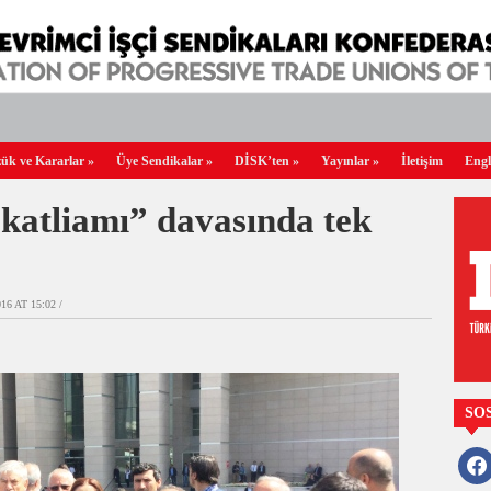
ük ve Kararlar
»
Üye Sendikalar
»
DİSK’ten
»
Yayınlar
»
İletişim
Engl
katliamı” davasında tek
6 AT 15:02 /
SO
faceb