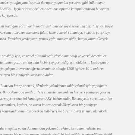
eleri yatağın yanı başında duruyor, yaşanılan yer depo gibi kullanılıyor.
ibi değildi. İşçilere reva görülen adeta bir toplama kampını andıran bu ortam
ya koyuyordu.
nı izlediğim Torunlar İnşaat’ın sahibine de şöyle seslenmiştim: “İşçileri böyle
orsanız ; bırakın asansörü falan, kazma kürek sallamayı, inşaatta çalışmayı,
arda. Yattıkları yerde yatın, yemek yiyin, tuvalete gidin, banyo yapın. Gerçek
sayıldığı için, en temel güvenlik tedbirleri alınmadığı ve yeterli denetimler
in tümünün gözü rant dışında hiçbir şey görmediği için öldüler… Evet o gün o
çin çalışan üniversite öğrencilerinin de olduğu 1500 işçiden 10’u onların
meyen bir zihniyetin kurbanı oldular.
mlulardan hesap sormak, ölenlerin yakınlarına sahip çıkmak için yaptığımız
. Bu açıklamada özetle : “Bu cinayetin sorumlusu her yeri şantiyeye çeviren
 sermaye ve ona kol kanat geren AKP hükümetidir. Bu cinayetin sorumlusu; her
, ormanları, kıyıları, ne varsa imara açarak ülkeyi koca bir şantiyeye
iği konusunda alınması gereken tedbirleri ise birer maliyet unsuru olarak ele
ilerin eğitim ya da donanımdan yoksun bırakılmaları ölüm nedenlerinin
sermayeye bir maliyet unsuru olarak gördüğü işçi sağlığı, iş güvenliğine yönelik