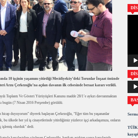
Dİ
Video
oynatıc
DİS
ında 10 işçinin yaşamını yitirdiği Mecidiyeköy’deki Torunlar İnşaat önünde
Ses
 Arzu Çerkezoğlu’na açılan davanın ilk celsesinde beraat kararı verildi.
oynatıc
ayılı Toplantı Ve Gösteri Yürüyüşleri Kanunu madde 28/1’e aykırı davranmaktan
BA
ası bugün (7 Nisan 2016 Perşembe) görüldü.
 hicap duyuyorum” diyerek başlayan Çerkezoğlu, “Eğer tüm bu yaşananlar
Serma
 bu ülkede her yıl iş cinayetlerinde yitirdiğimiz yüzlerce işçi arkadaşımıza, onların
uç işlemiş olurduk” dedi.
TÜİK 
kayıpl
katıyla karşılaştığını söyleyen Çerkezoğlu, barikatı aştıktan sonra karşılaştığı