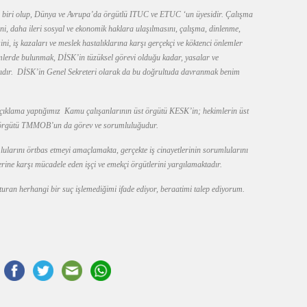
 biri olup, Dünya ve Avrupa’da örgütlü ITUC ve ETUC ‘un üyesidir. Çalışma
ni, daha ileri sosyal ve ekonomik haklara ulaşılmasını, çalışma, dinlenme,
ini, iş kazaları ve meslek hastalıklarına karşı gerçekçi ve köktenci önlemler
mlerde bulunmak, DİSK’in tüzüksel görevi olduğu kadar, yasalar ve
kıdır. DİSK’in Genel Sekreteri olarak da bu doğrultuda davranmak benim
 açıklama yaptığımız Kamu çalışanlarının üst örgütü KESK’in; hekimlerin üst
 örgütü TMMOB’un da görev ve sorumluluğudur.
lularını örtbas etmeyi amaçlamakta, gerçekte iş cinayetlerinin sorumlularını
erine karşı mücadele eden işçi ve emekçi örgütlerini yargılamaktadır.
uran herhangi bir suç işlemediğimi ifade ediyor, beraatimi talep ediyorum.