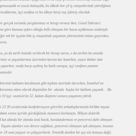
asaydık ve sessiz kalsaydık, bu ülkede her yıl iş cinayetlerinde yitirdiğimiz
çocuklarına, işçi sınıfına ve bu ülkeye karşı suç işlemiş olurduk.
çbir gerçek sorumlu yargılanmaz ve hesap vermez iken, Genel Sekreteri
ime göre kanuna aykırı olduğu belli olmayan bir basın açıklaması nedeniyle
ğer tek bir işçinin bile iş cinayetinde yaşamını yitirmesinin önüne geçecekse,
erin.
, ya da tarih önünde verilecek bir hesap varsa, o da tarihin bu anında
imiz ve yaşamlarımız üzerinden karına kar katarken, siyasi iktidar tüm
parken, sınıfa karşı açılmış bu kanlı savaşta, işçi sınıfının yanıtını
mamızdır.
encinin katliamı karabasan gibi toplum üzerinde dururken, İstanbul’un
 korunma alanı olarak düşünülen bir alanda başka bir katliam yaşandı… Bu
 10 işçi asansörün 32. kattan düşmesi sonucu yaşamını yitirdi.
e 23.30 sıralarında konfederasyon görevlisi arkadaşlarımızla birlikte inşaat
aştıktan sonra içeride gördüğümüz manzara korkunçtu. Milyon dolarlık
4 kat altında bir alanda üstü basık, havalandırması ve penceresi dahi olmayan
u. Yaşam alanları son derece sağlıksız, penceresi olmayan ışık almayan, insanın
24 saat yaşıyor ve çalışıyorlardı. Temizlik denilen bir şey söz konusu değil,