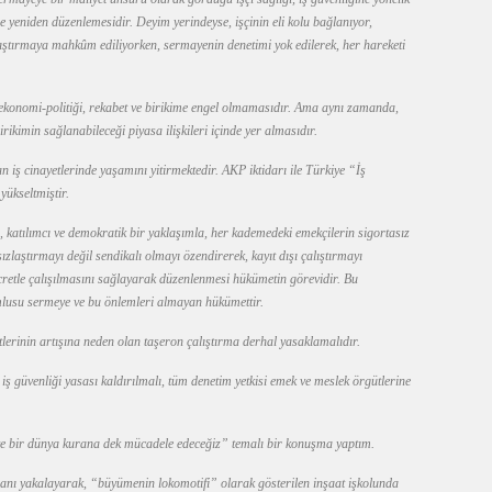
e yeniden düzenlemesidir. Deyim yerindeyse, işçinin eli kolu bağlanıyor,
lıştırmaya mahkûm ediliyorken, sermayenin denetimi yok edilerek, her hareketi
 ekonomi-politiği, rekabet ve birikime engel olmamasıdır. Ama aynı zamanda,
birikimin sağlanabileceği piyasa ilişkileri içinde yer almasıdır.
 iş cinayetlerinde yaşamını yitirmektedir. AKP iktidarı ile Türkiye “İş
ükseltmiştir.
, katılımcı ve demokratik bir yaklaşımla, her kademedeki emekçilerin sigortasız
ızlaştırmayı değil sendikalı olmayı özendirerek, kayıt dışı çalıştırmayı
cretle çalışılmasını sağlayarak düzenlenmesi hükümetin görevidir. Bu
umlusu sermeye ve bu önlemleri almayan hükümettir.
tlerinin artışına neden olan taşeron çalıştırma derhal yasaklamalıdır.
 iş güvenliği yasası kaldırılmalı, tüm denetim yetkisi emek ve meslek örgütlerine
ve bir dünya kurana dek mücadele edeceğiz” temalı bir konuşma yaptım.
nı yakalayarak, “büyümenin lokomotifi” olarak gösterilen inşaat işkolunda