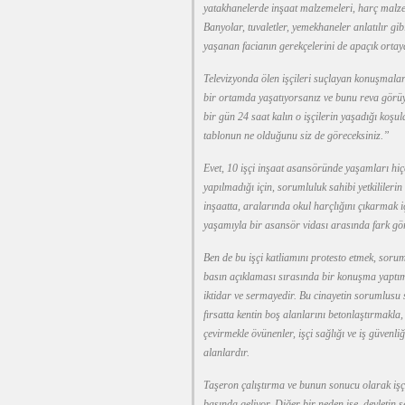
yatakhanelerde inşaat malzemeleri, harç malzem
Banyolar, tuvaletler, yemekhaneler anlatılır g
yaşanan facianın gerekçelerini de apaçık orta
Televizyonda ölen işçileri suçlayan konuşmaları
bir ortamda yaşatıyorsanız ve bunu reva görüy
bir gün 24 saat kalın o işçilerin yaşadığı koşul
tablonun ne olduğunu siz de göreceksiniz.”
Evet, 10 işçi inşaat asansöründe yaşamları hiçe 
yapılmadığı için, sorumluluk sahibi yetkililer
inşaatta, aralarında okul harçlığını çıkarmak i
yaşamıyla bir asansör vidası arasında fark gör
Ben de bu işçi katliamını protesto etmek, soru
basın açıklaması sırasında bir konuşma yaptım
iktidar ve sermayedir. Bu cinayetin sorumlusu
fırsatta kentin boş alanlarını betonlaştırmakla
çevirmekle övünenler, işçi sağlığı ve iş güvenl
alanlardır.
Taşeron çalıştırma ve bunun sonucu olarak işç
başında geliyor. Diğer bir neden ise, devletin 