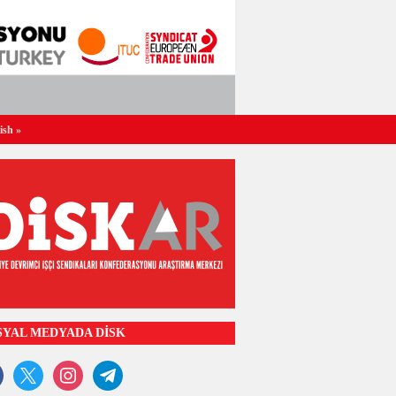
ish
»
SYAL MEDYADA DİSK
ook
x
instagram
telegram