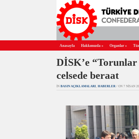
Anasayfa
Hakkımızda
»
Organlar
»
Tüz
DİSK’e “Torunlar 
celsede beraat
IN
BASIN AÇIKLAMALARI
,
HABERLER
/ ON 7 NISAN 201