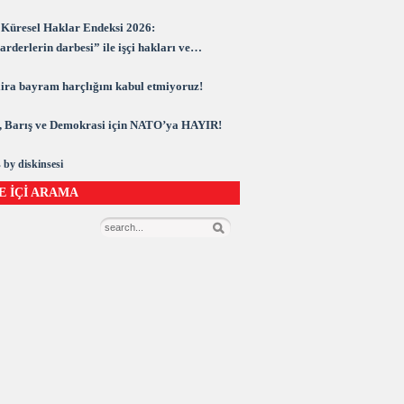
Küresel Haklar Endeksi 2026:
rderlerin darbesi” ile işçi hakları ve
rasi kuşatma altında
 lira bayram harçlığını kabul etmiyoruz!
 Barış ve Demokrasi için NATO’ya HAYIR!
 by diskinsesi
E İÇİ ARAMA