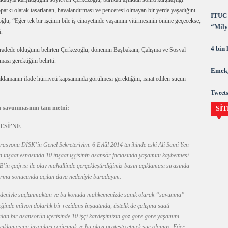
toparkı olarak tasarlanan, havalandırması ve penceresi olmayan bir yerde yaşadığını
ITUC 
ğlu, “Eğer tek bir işçinin bile iş cinayetinde yaşamını yitirmesinin önüne geçecekse,
“Milya
i.
demok
4 bin
i iradede olduğunu belirten Çerkezoğlu, dönemin Başbakanı, Çalışma ve Sosyal
ası gerektiğini belirtti.
Emek,
lamanın ifade hürriyeti kapsamında görülmesi gerektiğini, isnat edilen suçun
Tweets
n savunmasının tam metni:
SİT
ESİ’NE
rasyonu DİSK’in Genel Sekreteriyim. 6 Eylül 2014 tarihinde eski Ali Sami Yen
 inşaat esnasında 10 inşaat işçisinin asansör faciasında yaşamını kaybetmesi
n çağrısı ile olay mahallinde gerçekleştirdiğimiz basın açıklaması sırasında
urma sonucunda açılan dava nedeniyle buradayım.
ay nedeniyle suçlanmaktan ve bu konuda mahkemenizde sanık olarak “savunma”
nde milyon dolarlık bir rezidans inşaatında, üstelik de çalışma saati
ılan bir asansörün içerisinde 10 işçi kardeşimizin göz göre göre yaşamını
açıklamasına insanları çağırmak ve bu olayı protesto etmek suç olamaz. Eğer