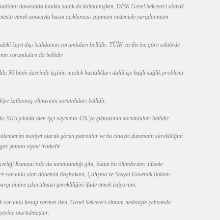
 katliamı davasında tutuklu sanık da kalmamışken, DİSK Genel Sekreteri olarak
protesto etmek amacıyla basın açıklaması yapmam nedeniyle yargılanmam
eki kayıt dışı istihdamın sorumluları bellidir. TÜİK verilerine göre sektörde
nın sorumluları da bellidir.
da 90 binin üzerinde işçinin meslek hastalıkları dahil işe bağlı sağlık problemi
kiye katlanmış olmasının sorumluları bellidir.
a 2015 yılında ölen işçi sayısının 426’ya çıkmasının sorumluları bellidir.
önlemlerini maliyet olarak gören patronlar ve bu cinayet düzeninin sürekliliğini
 göz yuman siyasi iradedir.
 Güveliği Kanunu’nda da tanımlandığı gibi, bütün bu ölümlerden ,ülkede
rece sorumlu olan dönemin Başbakanı, Çalışma ve Sosyal Güvenlik Bakanı
argı önüne çıkartılması gerekliliğini ifade etmek istiyorum.
rçek sorumlu hesap vermez iken, Genel Sekreteri olmam nedeniyle şahsımda
yesine oturtulmuştur.