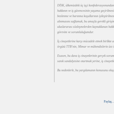
DİSK, ülkemizdeki üç işçi konfederasyonundan
hakkının ve iş güvencesinin yaşama geçirilmesi
beslenme ve barınma koşullarının iyileştirilmes
alınmasını sağlamak, bu amaçla gerekli girişi
uluslararası sözleşmelerden kaynaklanan hak
görevim ve sorumluluğumdur.
İş cinayetlerine karşı mücadele etmek birlikte
örgütü TTB’nin; Mimar ve mühendislerin üst
Esasen, bu dava iş cinayetlerinin gerçek sorum
sanık sandalyesine oturtmak yerine, iş cinayetl
Bu nedenlerle, bu yargılamanın konusunu oluşt
Paylaş...