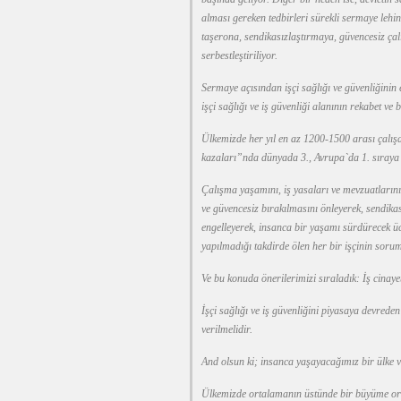
alması gereken tedbirleri sürekli sermaye lehin
taşerona, sendikasızlaştırmaya, güvencesiz ça
serbestleştiriliyor.
Sermaye açısından işçi sağlığı ve güvenliğinin
işçi sağlığı ve iş güvenliği alanının rekabet ve 
Ülkemizde her yıl en az 1200-1500 arası çalışan
kazaları”nda dünyada 3., Avrupa`da 1. sıraya y
Çalışma yaşamını, iş yasaları ve mevzuatlarını
ve güvencesiz bırakılmasını önleyerek, sendikas
engelleyerek, insanca bir yaşamı sürdürecek ü
yapılmadığı takdirde ölen her bir işçinin sor
Ve bu konuda önerilerimizi sıraladık: İş cinaye
İşçi sağlığı ve iş güvenliğini piyasaya devreden
verilmelidir.
And olsun ki; insanca yaşayacağımız bir ülke 
Ülkemizde ortalamanın üstünde bir büyüme ora