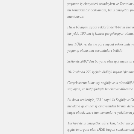
yaşanan iş cinayetleri ortadayken ve Torunlar
bu konudaki bir açıklamam, bu iş cinayetini 
manidardır.
Hızla büyüyen inşaat sektöründe %40’ın üzerind
bir yılda 100 bin iş kazası gerçekleşiyor olması
Yine TÜİK verilerine göre inşaat sektöründe yıl
yaşamış olmasının sorumluları bellidir.
Sektörde 2002’den bu yana ölen işçi sayısının i
2012 yılında 279 işçinin öldüğü inşaat işkolund
Gerçek sorumlular işçi sağlığı ve iş güvenliği 
sağlayan, en hafif ifadeyle bu cinayet düzenine
Bu dava vesilesiyle, 6331 sayılı İş Sağlığı ve
meydana gelen her iş cinayetinden birinci de
başta olmak üzere tüm sorumlu ve yetkililerin y
Türkiye’de iş cinayetleri sürerken, hiçbir ge
işçilerin örgütü olan DİSK bugün sanık sandal