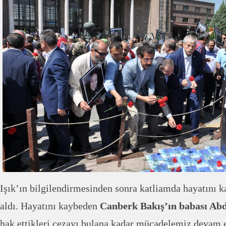
Işık’ın bilgilendirmesinden sonra katliamda hayatını k
aldı. Hayatını kaybeden
Canberk Bakış’ın babası Abd
hak ettikleri cezayı bulana kadar mücadelemiz devam 