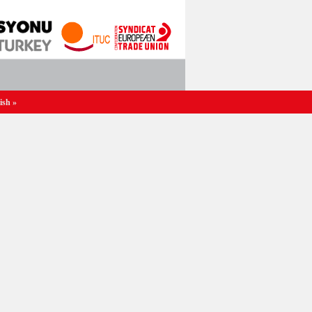
ish
»