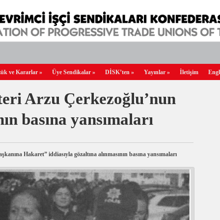
ük ve Kararlar
»
Üye Sendikalar
»
DİSK’ten
»
Yayınlar
»
İletişim
Engl
eri Arzu Çerkezoğlu’nun
nın basına yansımaları
anına Hakaret” iddiasıyla gözaltına alınmasının basına yansımaları