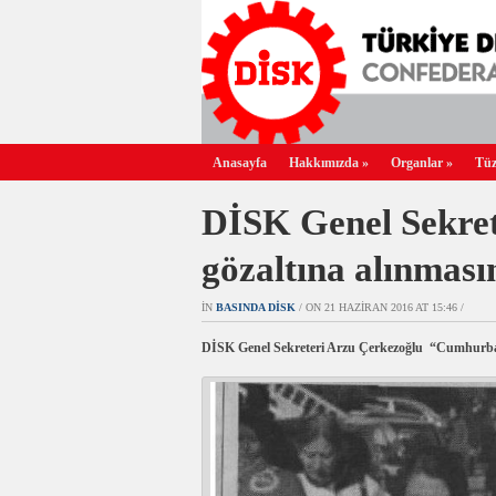
Anasayfa
Hakkımızda
»
Organlar
»
Tüz
DİSK Genel Sekret
gözaltına alınması
IN
BASINDA DİSK
/ ON 21 HAZIRAN 2016 AT 15:46 /
DİSK Genel Sekreteri Arzu Çerkezoğlu “Cumhurbaşk