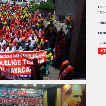
ITUC 
“Milya
demok
4 bin
Emek,
Tweets
SİT