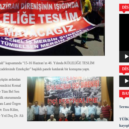
Dİ
Video
oynatıc
ivali” kapsamında “15-16 Haziran’ın 46. Yılında KÖLELİĞE TESLİM
DİS
sinde Emekçiler” başlıklı panele katılarak bir konuşma yaptı.
Ses
yüşün ardından
oynatıc
emsilcisi Kemal
e Tüm Bel Sen
BA
 ilk oturumunda
nı Lami Özgen
Serma
. Esra Kilim,
 Yrd.Doç.Dr. Ali
TÜİK 
kayıpl