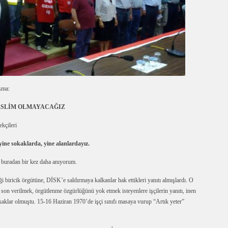
şma:
ESLİM OLMAYACAĞIZ
ekçileri
 yine sokaklarda, yine alanlardayız.
ı buradan bir kez daha anıyorum.
tiği biricik örgütüne, DİSK’e saldırmaya kalkanlar hak ettikleri yanıtı almışlardı. O
 son verilmek, örgütlenme özgürlüğünü yok etmek isteyenlere işçilerin yanıtı, inen
sokaklar olmuştu. 15-16 Haziran 1970’de işçi sınıfı masaya vurup “Artık yeter”