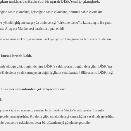
ne çıkan tankları, barikatları bir bir aşarak DİSK’e sahip çıkmışlardı.
ine sahip çıkmaktır, geleceğine sahip çıkmaktır, onuruna sahip çıkmaktır.
 yönelik girişime karşı yüz binlerce işçi “direnme hakkı”nı kullanmıştı. Bu şanlı
sa, Anayasa Mahkemesi tarafından iptal edildi.
anacağımızı ve koruyacağımızı Türkiye işçi sınıfına gösteren bir derstir. O dersin
 kursaklarında kaldı.
sinde olduğu gibi, bugün de yine DİSK’e saldırıyorlar, bugün de işçileri DİSK’ten
SK devletin ya da sermayenin değil, işçilerin sendikasıdır! Biliyorlar ki DİSK, işçi
ruhuna her zamankinden çok ihtiyacımız var.
da.
eştirmek için en acımasız yasaları birbiri ardına Meclis’e getiriyorlar. İnsanlık
ecede yasalaştırdılar. Kiralık işçilik adı altında işçi simsarlığını yasal hale getirdiler.
imlerden sonra eskisinden beter bir düzenlemeyi gündeme getirdiler.