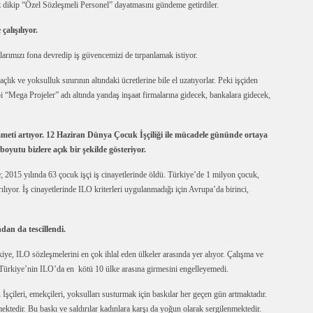
z dikip “Özel Sözleşmeli Personel” dayatmasını gündeme getirdiler.
alışılıyor.
arımızı fona devredip iş güvencemizi de tırpanlamak istiyor.
açlık ve yoksulluk sınırının altındaki ücretlerine bile el uzatıyorlar. Peki işçiden
bi “Mega Projeler” adı altında yandaş inşaat firmalarına gidecek, bankalara gidecek,
ehameti artıyor. 12 Haziran Dünya Çocuk İşçiliği ile mücadele gününde ortaya
yutu bizlere açık bir şekilde gösteriyor.
; 2015 yılında 63 çocuk işçi iş cinayetlerinde öldü. Türkiye’de 1 milyon çocuk,
ırılıyor. İş cinayetlerinde ILO kriterleri uygulanmadığı için Avrupa’da birinci,
dan da tescillendi.
ye, ILO sözleşmelerini en çok ihlal eden ülkeler arasında yer alıyor. Çalışma ve
Türkiye’nin ILO’da en kötü 10 ülke arasına girmesini engelleyemedi.
.
İşçileri, emekçileri, yoksulları susturmak için baskılar her geçen gün artmaktadır.
tedir. Bu baskı ve saldırılar kadınlara karşı da yoğun olarak sergilenmektedir.