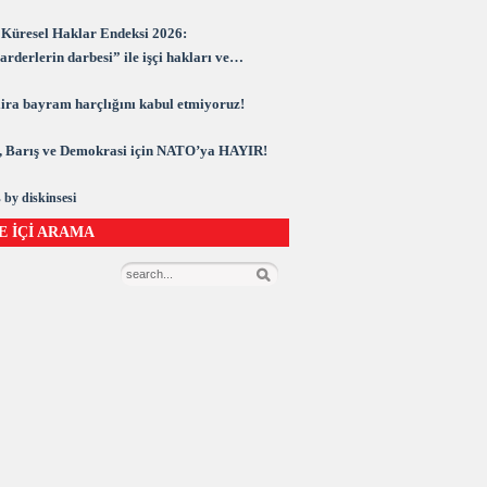
Küresel Haklar Endeksi 2026:
rderlerin darbesi” ile işçi hakları ve
rasi kuşatma altında
 lira bayram harçlığını kabul etmiyoruz!
 Barış ve Demokrasi için NATO’ya HAYIR!
 by diskinsesi
E İÇİ ARAMA