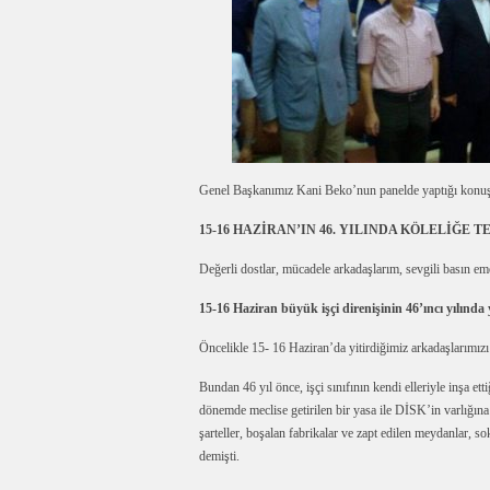
Genel Başkanımız Kani Beko’nun panelde yaptığı konu
15-16 HAZİRAN’IN 46. YILINDA
KÖLELİĞE T
Değerli dostlar, mücadele arkadaşlarım, sevgili basın em
15-16 Haziran büyük işçi direnişinin 46’ıncı yılında
Öncelikle 15- 16 Haziran’da yitirdiğimiz arkadaşlarımız
Bundan 46 yıl önce, işçi sınıfının kendi elleriyle inşa et
dönemde meclise getirilen bir yasa ile DİSK’in varlığına
şarteller, boşalan fabrikalar ve zapt edilen meydanlar, 
demişti.