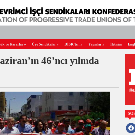
ük ve Kararlar
»
Üye Sendikalar
»
DİSK’ten
»
Yayınlar
»
İletişim
Engl
ziran’ın 46’ncı yılında
SO
faceb