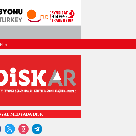
ish
»
SYAL MEDYADA DİSK
ook
x
instagram
telegram