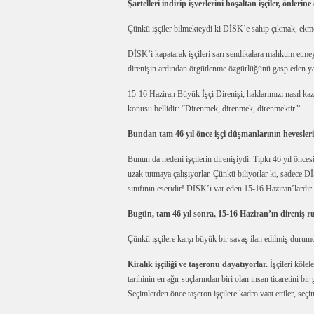
Şartelleri indirip işyerlerini boşaltan işçiler, önleri
Çünkü işçiler bilmekteydi ki DİSK’e sahip çıkmak, ekmeğ
DİSK’i kapatarak işçileri sarı sendikalara mahkum etmeye
direnişin ardından örgütlenme özgürlüğünü gasp eden ya
15-16 Haziran Büyük İşçi Direnişi; haklarımızı nasıl kaz
konusu bellidir: “Direnmek, direnmek, direnmektir.”
Bundan tam 46 yıl önce işçi düşmanlarının hevesleri
Bunun da nedeni işçilerin direnişiydi. Tıpkı 46 yıl önce
uzak tutmaya çalışıyorlar. Çünkü biliyorlar ki, sadece Dİ
sınıfının eseridir! DİSK’i var eden 15-16 Haziran’lardır.
Bugün, tam 46 yıl sonra, 15-16 Haziran’ın direniş 
Çünkü işçilere karşı büyük bir savaş ilan edilmiş durum
Kiralık işçiliği ve taşeronu dayatıyorlar.
İşçileri kölel
tarihinin en ağır suçlarından biri olan insan ticaretini bir g
Seçimlerden önce taşeron işçilere kadro vaat ettiler, seç