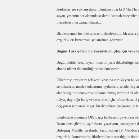
Kadınlar ise yok sayılıyor.
Unutmasınlar ki 8 Mart’ları
sayan, yaşamın her alanında seslerini kısmak isteyenler ka
mücadelesi her zaman olacaktır.
Biz hem emek hem demokrasi mücadelesinin bir arada yürü
özgürlükleri kazanmak işçi sınıfının görevidir.
Bugün Türkiye’nin bu karanlıktan çıkış için yeni bir 
Bugün iktidar Gezi İsyanı’ndan bu yana diktatörlüğe karş
altında ülkeyi diktatörlüğe sürüklemektedir.
Ülkemiz yurttaşlarını felaketin kıyısına sürükleyen bu v
sendikaların, meslek odalarının, aydınların, akademisyenle
alabileceği bir demokrasi blokuna ihtiyaç vardır. Acil o
ihtiyaç duyduğu barış ve demokrasi için mücadele azmi g
değişmesi için ortak asgari bir demokrasi programı ile bi
Konfederasyonumuz DİSK işçi haklarının güvencesi oldu
Basın emekçilerinin, aydınların, yazarların, sanatçıları
Birleşmiş Milletler tarafından kabul edilen 19. Maddes
özgürlüğü komitesinde, fikirlerin basın aracılığı ile ifad