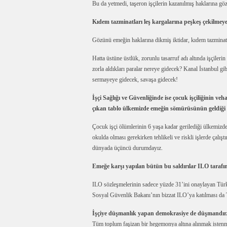
Bu da yetmedi, taşeron işçilerin kazanılmış haklarına gö
Kıdem tazminatları leş kargalarına peşkeş çekilmeye ç
Gözünü emeğin haklarına dikmiş iktidar, kıdem tazminatl
Hatta üstüne üstlük, zorunlu tasarruf adı altında işçilerin 
zorla aldıkları paralar nereye gidecek? Kanal İstanbul gi
sermayeye gidecek, savaşa gidecek!
İşçi Sağlığı ve Güvenliğinde ise çocuk işçiliğinin v
çıkan tablo ülkemizde emeğin sömürüsünün geldiği bo
Çocuk işçi ölümlerinin 6 yaşa kadar gerilediği ülkemizde
okulda olması gerekirken tehlikeli ve riskli işlerde çalışt
dünyada üçüncü durumdayız.
Emeğe karşı yapılan bütün bu saldırılar ILO tarafın
ILO sözleşmelerinin sadece yüzde 31’ini onaylayan Türki
Sosyal Güvenlik Bakanı’nın bizzat ILO’ya katılması da 
İşçiye düşmanlık yapan demokrasiye de düşmandır
Tüm toplum faşizan bir hegemonya altına alınmak istenmek