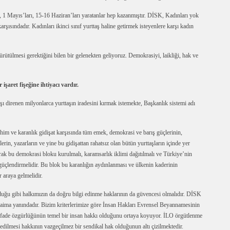
, 1 Mayıs’ları, 15-16 Haziran’ları yaratanlar hep kazanmıştır. DİSK, Kadınları yok
rşısındadır. Kadınları ikinci sınıf yurttaş haline getirmek isteyenlere karşı kadın
tülmesi gerektiğini bilen bir gelenekten geliyoruz. Demokrasiyi, laikliği, hak ve
işaret fişeğine ihtiyacı vardır.
ı direnen milyonlarca yurttaşın iradesini kırmak istemekte, Başkanlık sistemi adı
ahim ve karanlık gidişat karşısında tüm emek, demokrasi ve barış güçlerinin,
rin, yazarların ve yine bu gidişattan rahatsız olan bütün yurttaşların içinde yer
larak bu demokrasi bloku kurulmalı, karamsarlık iklimi dağıtılmalı ve Türkiye’nin
üçlendirmelidir. Bu blok bu karanlığın aydınlanması ve ülkenin kaderinin
r araya gelmelidir.
ğu gibi halkımızın da doğru bilgi edinme haklarının da güvencesi olmalıdır. DİSK
n daima yanındadır. Bizim kriterlerimize göre İnsan Hakları Evrensel Beyannamesinin
i ifade özgürlüğünün temel bir insan hakkı olduğunu ortaya koyuyor. İLO örgütlenme
e edilmesi hakkının vazgeçilmez bir sendikal hak olduğunun altı çizilmektedir.