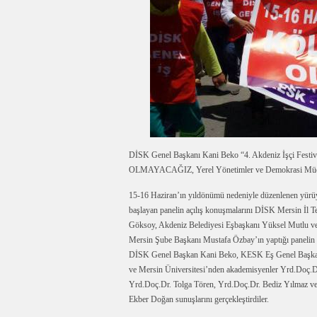
DİSK Genel Başkanı Kani Beko “4. Akdeniz İşçi Fest
OLMAYACAĞIZ, Yerel Yönetimler ve Demokrasi Mücadele
15-16 Haziran’ın yıldönümü nedeniyle düzenlenen yürü
başlayan panelin açılış konuşmalarını DİSK Mersin İl T
Göksoy, Akdeniz Belediyesi Eşbaşkanı Yüksel Mutlu v
Mersin Şube Başkanı Mustafa Özbay’ın yaptığı panelin
DİSK Genel Başkan Kani Beko, KESK Eş Genel Başka
ve Mersin Üniversitesi’nden akademisyenler Yrd.Doç.Dr
Yrd.Doç.Dr. Tolga Tören, Yrd.Doç.Dr. Bediz Yılmaz ve
Ekber Doğan sunuşlarını gerçekleştirdiler.