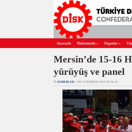
Anasayfa
Hakkımızda
»
Organlar
»
Tüz
Mersin’de 15-16 Ha
yürüyüş ve panel
IN
HABERLER
/ ON 15 HAZIRAN 2016 AT 16:34 /