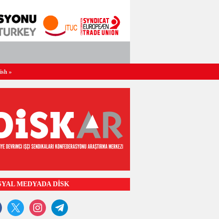
ish
»
SYAL MEDYADA DİSK
ook
x
instagram
telegram