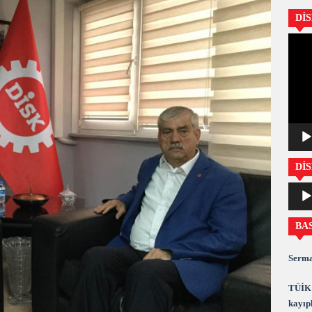
Dİ
Video
oynatıc
DİS
Ses
oynatıc
BA
Serma
TÜİK 
kayıpl