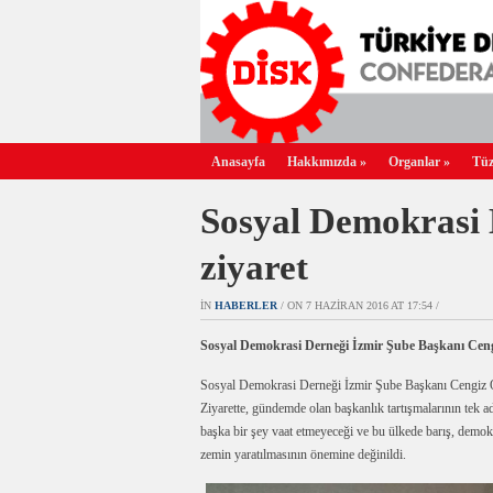
Anasayfa
Hakkımızda
»
Organlar
»
Tüz
Sosyal Demokrasi
ziyaret
IN
HABERLER
/ ON 7 HAZIRAN 2016 AT 17:54 /
Sosyal Demokrasi Derneği İzmir Şube Başkanı Ceng
Sosyal Demokrasi Derneği İzmir Şube Başkanı Cengiz O
Ziyarette, gündemde olan başkanlık tartışmalarının tek a
başka bir şey vaat etmeyeceği ve bu ülkede barış, demokr
zemin yaratılmasının önemine değinildi.