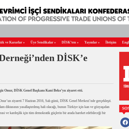
ük ve Kararlar
»
Üye Sendikalar
»
DİSK’ten
»
Yayınlar
»
İletişim
Engl
 Derneği’nden DİSK’e
iz Onur, DİSK Genel Başkanı Kani Beko’yu ziyaret etti.
nur’un ziyareti 7 Haziran 2016, Salı günü, DİSK Genel Merkezi’nde gerçekleşti.
dam diktasının yasallaştırılmış hali olacağı, bunun Türkiye için kan ve gözyaşıdan
SO
asi ve kardeşlik için tüm demokratik güçlerin bir arada hareket edebileceği bir
faceb