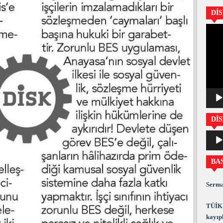
Dİ
Video
oynatıc
DİS
Ses
oynatıc
BA
Serma
TÜİK 
kayıpl