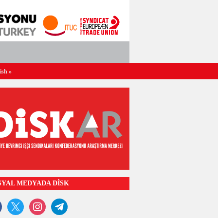
ish
»
SYAL MEDYADA DİSK
ook
x
instagram
telegram