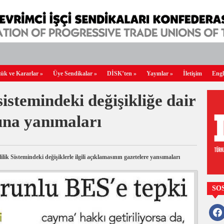
ük ve Kararlar
»
Üye Sendikalar
»
DİSK’ten
»
Yayınlar
»
İletişim
Engl
sistemindeki değişikliğe dair
ına yanımaları
 Sistemindeki değişiklerle ilgili açıklamasının gazetelere yansımaları
SO
faceb