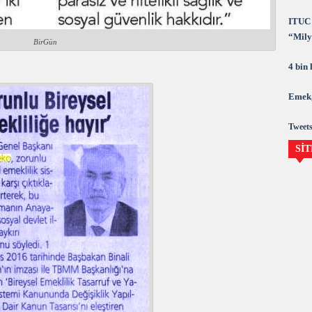
ITUC 
“Milya
BirGün
demok
4 bin
Emek,
Tweets
SİT