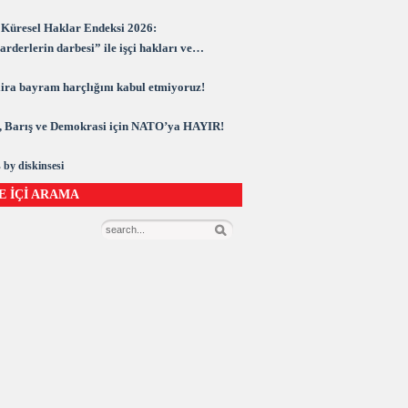
Küresel Haklar Endeksi 2026:
rderlerin darbesi” ile işçi hakları ve
rasi kuşatma altında
 lira bayram harçlığını kabul etmiyoruz!
 Barış ve Demokrasi için NATO’ya HAYIR!
 by diskinsesi
E İÇİ ARAMA