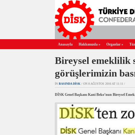
Anasayfa
Hakkımızda
»
Organlar
»
Tüz
Bireysel emeklilik 
görüşlerimizin bas
IN
BASINDA DİSK
/ ON 8 AĞUSTOS 2016 AT 11:11 /
DİSK Genel Başkanı Kani Beko’nun Bireysel Emeklilik