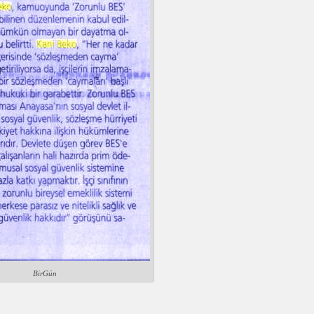
BirGün