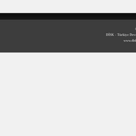
DİSK - Türkiye Devr
www.disk