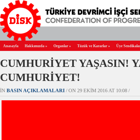
Anasayfa
Hakkımızda
»
Organlar
»
Tüzük ve Kararlar
»
Üye Sendikala
CUMHURİYET YAŞASIN! Y
CUMHURİYET!
IN
BASIN AÇIKLAMALARI
/ ON 29 EKIM 2016 AT 10:08 /