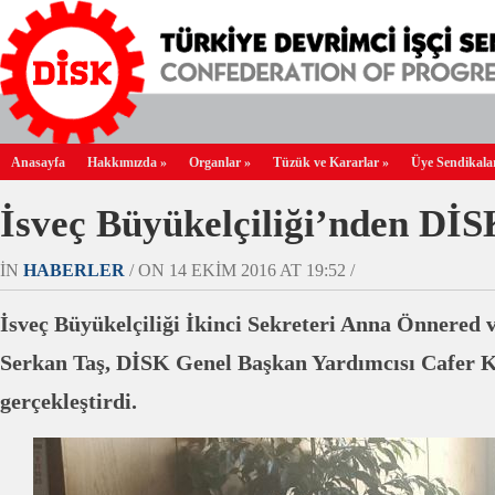
Anasayfa
Hakkımızda
»
Organlar
»
Tüzük ve Kararlar
»
Üye Sendikala
İsveç Büyükelçiliği’nden DİS
IN
HABERLER
/ ON 14 EKIM 2016 AT 19:52 /
İsveç Büyükelçiliği İkinci Sekreteri Anna Önnered ve
Serkan Taş, DİSK Genel Başkan Yardımcısı Cafer K
gerçekleştirdi.