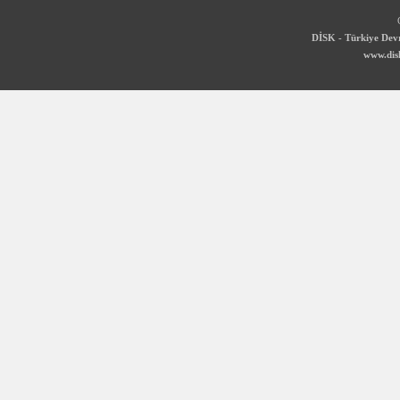
DİSK - Türkiye Devr
www.disk