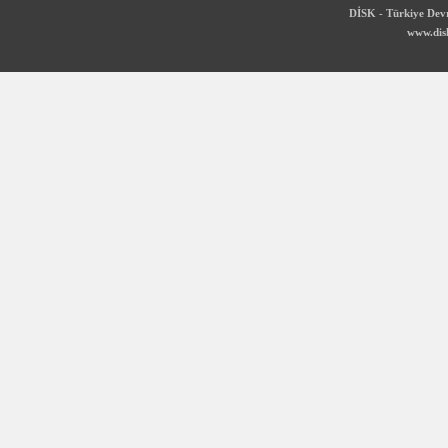
DİSK - Türkiye Devr
www.disk