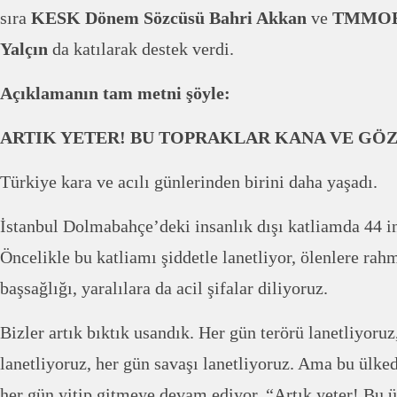
sıra
KESK Dönem Sözcüsü Bahri Akkan
ve
TMMOB 
Yalçın
da katılarak destek verdi.
Açıklamanın tam metni şöyle:
ARTIK YETER! BU TOPRAKLAR KANA VE GÖZ
Türkiye kara ve acılı günlerinden birini daha yaşadı.
İstanbul Dolmabahçe’deki insanlık dışı katliamda 44 in
Öncelikle bu katliamı şiddetle lanetliyor, ölenlere rah
başsağlığı, yaralılara da acil şifalar diliyoruz.
Bizler artık bıktık usandık. Her gün terörü lanetliyoruz
lanetliyoruz, her gün savaşı lanetliyoruz. Ama bu ülke
her gün yitip gitmeye devam ediyor. “Artık yeter! Bu ü