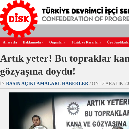
Anasayfa
Hakkımızda
»
Organlar
»
Tüzük ve Kararlar
»
Üye Sendikala
Artık yeter! Bu topraklar ka
gözyaşına doydu!
IN
BASIN AÇIKLAMALARI
,
HABERLER
/ ON 13 ARALIK 201