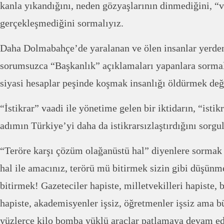
kanla yıkandığını, neden gözyaşlarının dinmediğini, “v
gerçekleşmediğini sormalıyız.
Daha Dolmabahçe’de yaralanan ve ölen insanlar yerde
sorumsuzca “Başkanlık” açıklamaları yapanlara sormalı
siyasi hesaplar peşinde koşmak insanlığı öldürmek değ
“İstikrar” vaadi ile yönetime gelen bir iktidarın, “istikr
adımın Türkiye’yi daha da istikrarsızlaştırdığını sorg
“Teröre karşı çözüm olağanüstü hal” diyenlere sormak
hal ile amacınız, terörü mü bitirmek sizin gibi düşün
bitirmek! Gazeteciler hapiste, milletvekilleri hapiste, 
hapiste, akademisyenler işsiz, öğretmenler işsiz ama 
yüzlerce kilo bomba yüklü araçlar patlamaya devam ed