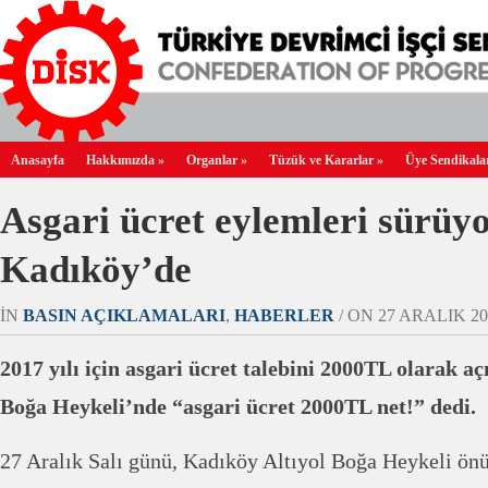
Anasayfa
Hakkımızda
»
Organlar
»
Tüzük ve Kararlar
»
Üye Sendikala
Asgari ücret eylemleri sürüy
Kadıköy’de
IN
BASIN AÇIKLAMALARI
,
HABERLER
/ ON 27 ARALIK 201
2017 yılı için asgari ücret talebini 2000TL olarak 
Boğa Heykeli’nde “asgari ücret 2000TL net!” dedi.
27 Aralık Salı günü, Kadıköy Altıyol Boğa Heykeli önü