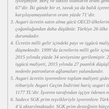
iyileşmiyor. Borç ve taksiti olanların oranı ge
67’dir. İki günde bir et, tavuk ya da balık içer
karşılayamayanların oranı yüzde 71’dir.
Asgari ücretin satın alma gücü OECD ülkeleri
çoğunluğundan daha düşüktür. Türkiye 26 ülke 
durumdadır.
Ücretin milli gelir içindeki payı ve işgücü mali
düşmektedir. 1999’da ücretlerin milli gelir için
2015 yılında yüzde 34 seviyesine gerilemiştir. 
işgücü maliyeti, 2015 yılında 27 puanlık düşüşl
nedenle patronların ağlamaları yalandandır.
Asgari ücretin işverenlere toplam maliyeti gid
itibariyle Asgari Geçim İndirimi hariç asgari ü
1177 TL’dir. İşveren tarafından işçiye ödenen n
Sadece SGK prim teşvikleriyle işverenlere Türk
4’ü aktarılmaktadır. SGK prim desteğinin bütçe