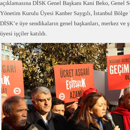
açıklamasına DİSK Genel Başkanı Kani Beko, Genel Se
Yönetim Kurulu Üyesi Kanber Saygılı, İstanbul Bölge T
DİSK’e üye sendikaların genel başkanları, merkez ve ş
üyesi işçiler katıldı.