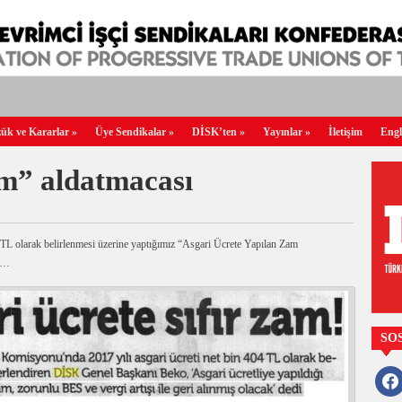
ük ve Kararlar
»
Üye Sendikalar
»
DİSK’ten
»
Yayınlar
»
İletişim
Engl
am” aldatmacası
04TL olarak belirlenmesi üzerine yaptığımız “Asgari Ücrete Yapılan Zam
rı…
SO
faceb