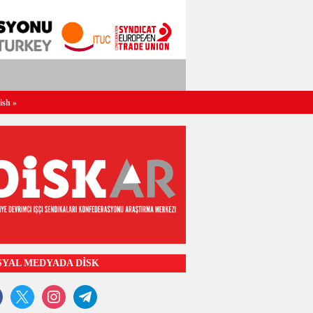
ish
»
SYAL MEDYADA DİSK
ook
x
instagram
telegram