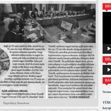
Dİ
Video
oynatıc
DİS
Ses
oynatıc
BA
Serma
TÜİK 
Özgürlükçü Demokrasi
kayıpl