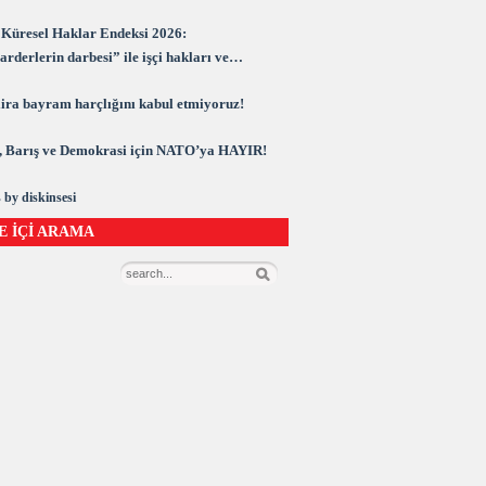
Küresel Haklar Endeksi 2026:
rderlerin darbesi” ile işçi hakları ve
rasi kuşatma altında
 lira bayram harçlığını kabul etmiyoruz!
 Barış ve Demokrasi için NATO’ya HAYIR!
 by diskinsesi
E İÇİ ARAMA