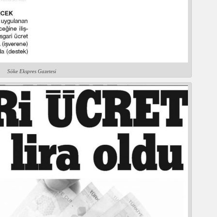
Söke Ekspres Gazetesi