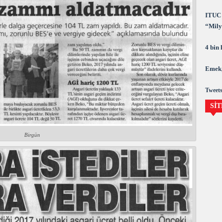
ITUC 
“Milya
demok
4 bin
Emek,
Tweets
SİT
Birgün