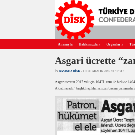
Anasayfa
Hakkımızda
»
Organlar
»
Tüz
Asgari ücrette “z
IN
BASINDA DİSK
/ ON 30 ARALIK 2016 AT 10:34 /
Asgari ücretin 2017 yılı için 104TL zam ile birlikte 14
Aldatmacadır” başlıklı açıklamamızın basına yansımala