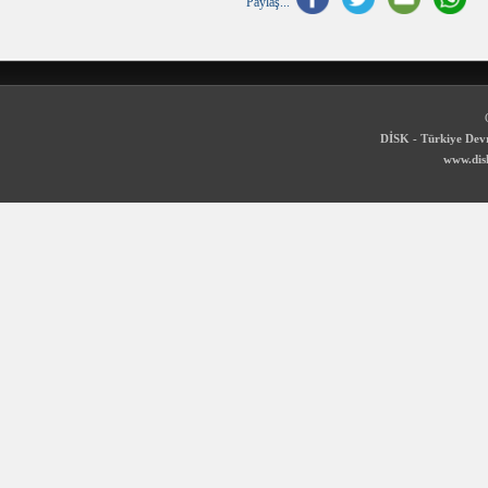
Paylaş...
DİSK - Türkiye Devr
www.disk