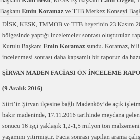
Başkanı
Kani Beko
, KESK Eş Başkanı
Lami Özgen
,
Başkanı
Emin Koramaz
ve TTB Merkez Konseyi Baş
DİSK, KESK, TMMOB ve TTB heyetinin 23 Kasım 201
bölgesinde yaptığı incelemeler sonrası oluşturulan
Kurulu Başkanı
Emin Koramaz
sundu. Koramaz, bili
incelenmesi sonrası daha kapsamlı bir raporun da hazır
ŞİRVAN MADEN FACİASI ÖN İNCELEME RAP
(9 Aralık 2016)
Siirt’in Şirvan ilçesine bağlı Madenköy’de açık işletm
bakır madeninde, 17.11.2016 tarihinde meydana gele
sonucu 16 işçi yaklaşık 1,2-1,5 milyon ton malzemeni
yaşamını yitirmiştir. Facia sonrası yapılan arama çalı