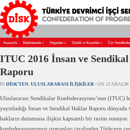
Anasayfa
Hakkımızda
»
Organlar
»
Tüzük ve Kararlar
»
Üye Sendikala
ITUC 2016 İnsan ve Sendikal
Raporu
IN
DİSK'TEN
,
ULUSLARARASI İLIŞKILER
/ ON 23 ARALIK 2
Uluslararası Sendikalar Konfederasyonu’nun (ITUC) he
yayınladığı İnsan ve Sendikal Haklar Raporu dünyada 
hakların durumuna ilişkin kapsamlı bir resim sunuyor.
konfederasyonumuz uzmanları tarafından Türkçeye çev