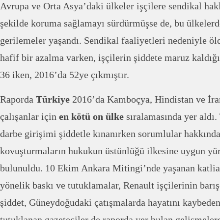
Avrupa ve Orta Asya’daki ülkeler işçilere sendikal hak
şekilde koruma sağlamayı sürdürmüşse de, bu ülkelerd
gerilemeler yaşandı. Sendikal faaliyetleri nedeniyle öl
hafif bir azalma varken, işçilerin şiddete maruz kaldığı
36 iken, 2016’da 52ye çıkmıştır.
Raporda
Türkiye
2016’da Kamboçya, Hindistan ve İran 
çalışanlar için
en kötü on ülke
sıralamasında yer aldı.
darbe girişimi şiddetle kınanırken sorumlular hakkınd
kovuşturmaların hukukun üstünlüğü ilkesine uygun yür
bulunuldu. 10 Ekim Ankara Mitingi’nde yaşanan katli
yönelik baskı ve tutuklamalar, Renault işçilerinin barı
şiddet, Güneydoğudaki çatışmalarda hayatını kaybeden
tutuklanan gazeteciler de raporda yer bulan gelişmelerd