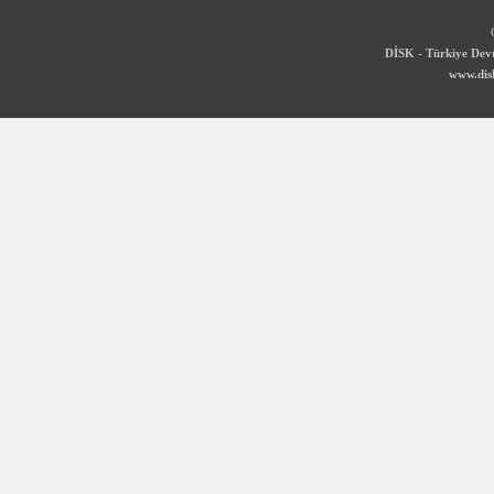
DİSK - Türkiye Devr
www.disk