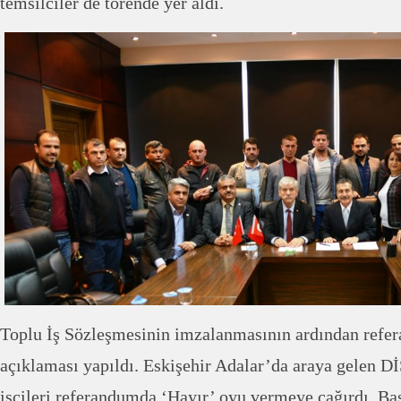
temsilciler de törende yer aldı.
Toplu İş Sözleşmesinin imzalanmasının ardından referan
açıklaması yapıldı. Eskişehir Adalar’da araya gelen Dİ
işçileri referandumda ‘Hayır’ oyu vermeye çağırdı. B