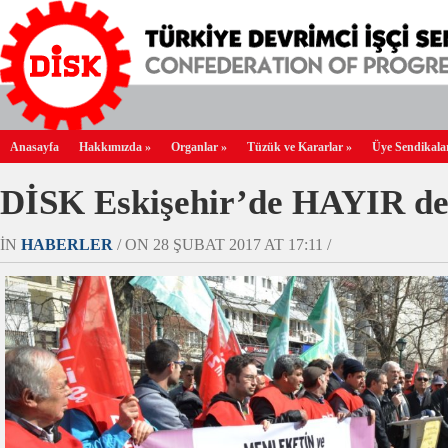
Anasayfa
Hakkımızda
»
Organlar
»
Tüzük ve Kararlar
»
Üye Sendikala
DİSK Eskişehir’de HAYIR de
IN
HABERLER
/ ON 28 ŞUBAT 2017 AT 17:11 /