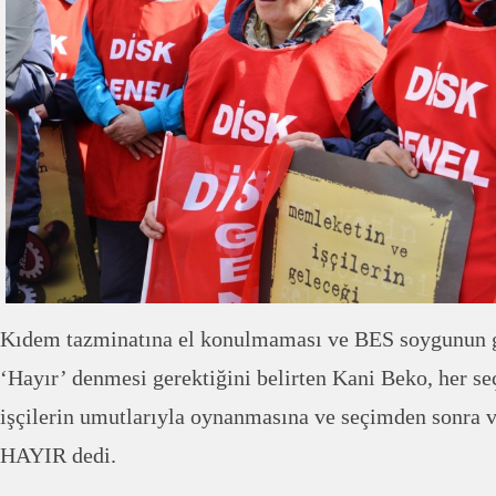
Kıdem tazminatına el konulmaması ve BES soygunun 
‘Hayır’ denmesi gerektiğini belirten Kani Beko, her 
işçilerin umutlarıyla oynanmasına ve seçimden sonra 
HAYIR dedi.