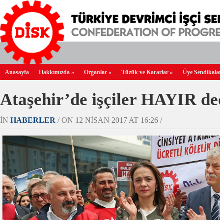
Anasayfa
Hakkımızda
»
Organlar
»
Tüzük ve Kararlar
»
Üye Sendikala
Ataşehir’de işçiler HAYIR de
IN
HABERLER
/ ON 12 NISAN 2017 AT 16:26 /