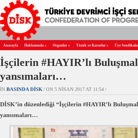
Anasayfa
Hakkımızda
»
Organlar
»
Tüzük ve Kararlar
»
Üye Sendikala
İşçilerin #HAYIR’lı Buluşmal
yansımaları…
IN
BASINDA DİSK
/ ON 5 NISAN 2017 AT 11:54 /
DİSK’in düzenlediği “İşçilerin #HAYIR’lı Buluşmal
yansımaları…