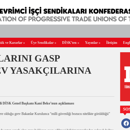
ük ve Kararlar
»
Üye Sendikalar
»
DİSK’ten
»
Yayınlar
»
İletişim
Engl
LARINI GASP
EV YASAKÇILARINA
 ilgili DİSK Genel Başkanı Kani Beko’nun açıklaması
SO
ere olduğu grev Bakanlar Kurulunca “milli güvenliği bozucu nitelikte görüldüğü”
faceb