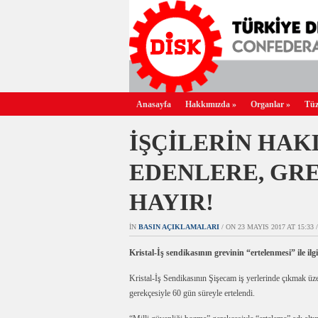
Anasayfa
Hakkımızda
»
Organlar
»
Tüz
İŞÇİLERİN HAK
EDENLERE, GR
HAYIR!
IN
BASIN AÇIKLAMALARI
/ ON 23 MAYIS 2017 AT 15:33 /
Kristal-İş sendikasının grevinin “ertelenmesi” ile
Kristal-İş Sendikasının Şişecam iş yerlerinde çıkmak üz
gerekçesiyle 60 gün süreyle ertelendi.