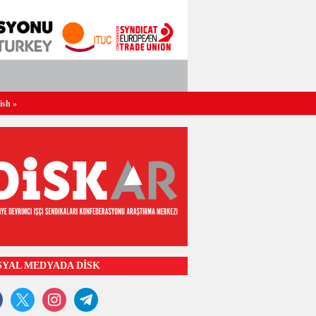
ish
»
SYAL MEDYADA DİSK
ook
x
instagram
telegram