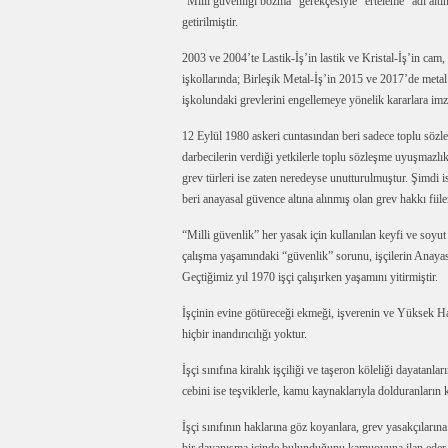
“Milli güvenliği bozma” gerekçesiyle “erteleme” adı altı
getirilmiştir.
2003 ve 2004’te Lastik-İş’in lastik ve Kristal-İş’in ca
işkollarında; Birleşik Metal-İş’in 2015 ve 2017’de meta
işkolundaki grevlerini engellemeye yönelik kararlara im
12 Eylül 1980 askeri cuntasından beri sadece toplu söz
darbecilerin verdiği yetkilerle toplu sözleşme uyuşmazlı
grev türleri ise zaten neredeyse unutturulmuştur. Şimdi
beri anayasal güvence altına alınmış olan grev hakkı fii
“Milli güvenlik” her yasak için kullanılan keyfi ve soyut 
çalışma yaşamındaki “güvenlik” sorunu, işçilerin Anayasal
Geçtiğimiz yıl 1970 işçi çalışırken yaşamını yitirmiştir.
İşçinin evine götüreceği ekmeği, işverenin ve Yüksek H
hiçbir inandırıcılığı yoktur.
İşçi sınıfına kiralık işçiliği ve taşeron köleliği dayatanl
cebini ise teşviklerle, kamu kaynaklarıyla dolduranların k
İşçi sınıfının haklarına göz koyanlara, grev yasakçıları