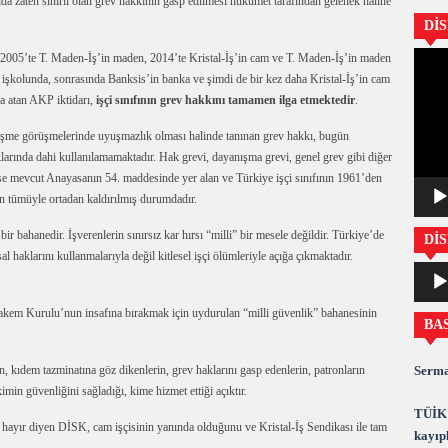
nda zaten sınırlı olan grev hakkının gasp edilmesi hükümet tarafından gelenek haline
Dİ
Video
m, 2005’te T. Maden-İş’in maden, 2014’te Kristal-İş’in cam ve T. Maden-İş’in maden
oynatıc
l işkolunda, sonrasında Banksis’in banka ve şimdi de bir kez daha Kristal-İş’in cam
za atan AKP iktidarı,
işçi sınıfının grev hakkını tamamen ilga etmektedir
.
leşme görüşmelerinde uyuşmazlık olması halinde tanınan grev hakkı, bugün
klarında dahi kullanılamamaktadır. Hak grevi, dayanışma grevi, genel grev gibi diğer
 ise mevcut Anayasanın 54. maddesinde yer alan ve Türkiye işçi sınıfının 1961’den
len tümüyle ortadan kaldırılmış durumdadır.
bir bahanedir. İşverenlerin sınırsız kar hırsı “milli” bir mesele değildir. Türkiye’de
DİS
 haklarını kullanmalarıyla değil kitlesel işçi ölümleriyle açığa çıkmaktadır.
Ses
oynatıc
akem Kurulu’nun insafına bırakmak için uydurulan “milli güvenlik” bahanesinin
BA
Serma
arın, kıdem tazminatına göz dikenlerin, grev haklarını gasp edenlerin, patronların
imin güvenliğini sağladığı, kime hizmet ettiği açıktır.
TÜİK 
na hayır diyen DİSK, cam işçisinin yanında olduğunu ve Kristal-İş Sendikası ile tam
kayıpl