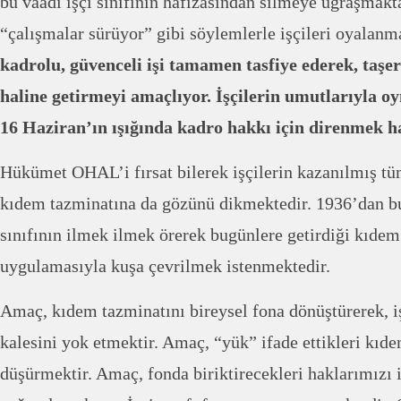
bu vaadi işçi sınıfının hafızasından silmeye uğraşmakt
“çalışmalar sürüyor” gibi söylemlerle işçileri oyalanm
kadrolu, güvenceli işi tamamen tasfiye ederek, taşe
haline getirmeyi amaçlıyor. İşçilerin umutlarıyla oy
16 Haziran’ın ışığında kadro hakkı için direnmek ha
Hükümet OHAL’i fırsat bilerek işçilerin kazanılmış tü
kıdem tazminatına da gözünü dikmektedir. 1936’dan b
sınıfının ilmek ilmek örerek bugünlere getirdiği kıdem
uygulamasıyla kuşa çevrilmek istenmektedir.
Amaç, kıdem tazminatını bireysel fona dönüştürerek, 
kalesini yok etmektir. Amaç, “yük” ifade ettikleri kıd
düşürmektir. Amaç, fonda biriktirecekleri haklarımızı i