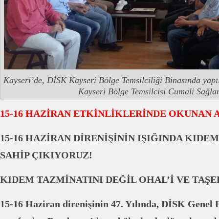
Kayseri’de, DİSK Kayseri Bölge Temsilciliği Binasında yap
Kayseri Bölge Temsilcisi Cumali Sağla
15-16 HAZİRAN ETKİNLİKLERİNDE OKUNAN
15-16 HAZİRAN DİRENİŞİNİN IŞIĞINDA KIDE
SAHİP ÇIKIYORUZ!
KIDEM TAZMİNATINI DEĞİL OHAL’İ VE TAŞ
15-16 Haziran direnişinin 47. Yılında, DİSK Gene