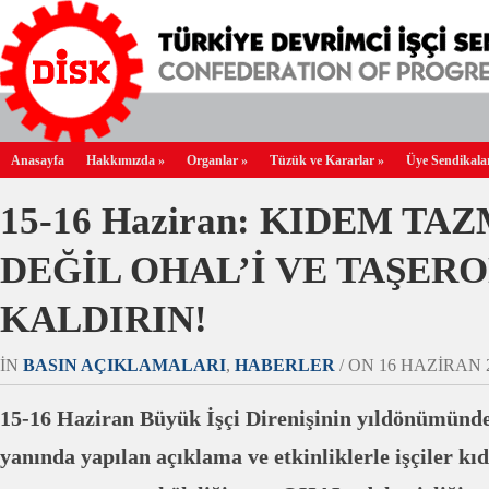
Anasayfa
Hakkımızda
»
Organlar
»
Tüzük ve Kararlar
»
Üye Sendikala
15-16 Haziran: KIDEM TA
DEĞİL OHAL’İ VE TAŞER
KALDIRIN!
IN
BASIN AÇIKLAMALARI
,
HABERLER
/ ON 16 HAZIRAN 20
15-16 Haziran Büyük İşçi Direnişinin yıldönümünde
yanında yapılan açıklama ve etkinliklerle işçiler k