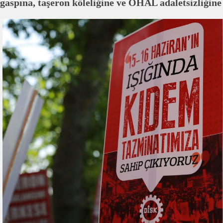
gaspına, taşeron köleliğine ve OHAL adaletsizliğine t