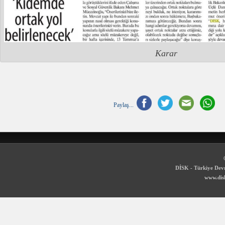
Karar
Paylaş...
DİSK - Türkiye Devr
www.disk