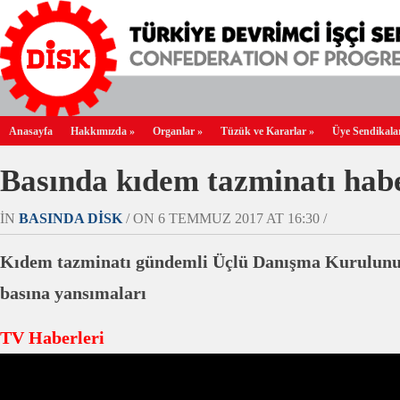
Anasayfa
Hakkımızda
»
Organlar
»
Tüzük ve Kararlar
»
Üye Sendikala
Basında kıdem tazminatı habe
IN
BASINDA DİSK
/ ON 6 TEMMUZ 2017 AT 16:30 /
Kıdem tazminatı gündemli Üçlü Danışma Kurulun
basına yansımaları
TV Haberleri