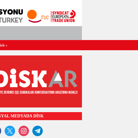
ish
»
SYAL MEDYADA DİSK
ook
x
instagram
telegram