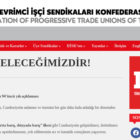
ük ve Kararlar
»
Üye Sendikalar
»
DİSK’ten
»
Yayınlar
»
İletişim
Engl
ELECEĞİMİZDİR!
94’üncü yılı açıklaması
in, Cumhuriyetin anlamını ve önemini her gün daha fazla anladığı bir dönemden
SO
rtta barış, dünyada barış” ilkesi
gibi Cumhuriyetin geliştirilmesi, ilerletilmesi
faceb
ak aşındırılmasının, yok edilmesinin acı ve karanlık sonuçlarını yaşıyoruz.