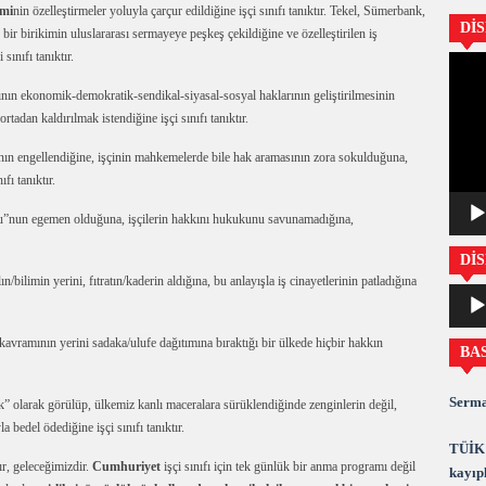
imi
nin özelleştirmeler yoluyla çarçur edildiğine işçi sınıfı tanıktır. Tekel, Sümerbank,
Dİ
ir birikimin uluslararası sermayeye peşkeş çekildiğine ve özelleştirilen iş
sınıfı tanıktır.
Video
oynatıc
ıfının ekonomik-demokratik-sendikal-siyasal-sosyal haklarının geliştirilmesinin
tadan kaldırılmak istendiğine işçi sınıfı tanıktır.
nın engellendiğine, işçinin mahkemelerde bile hak aramasının zora sokulduğuna,
nıfı tanıktır.
u”nun egemen olduğuna, işçilerin hakkını hukukunu savunamadığına,
DİS
/bilimin yerini, fıtratın/kaderin aldığına, bu anlayışla iş cinayetlerinin patladığına
Ses
oynatıc
kavramının yerini sadaka/ulufe dağıtımına bıraktığı bir ülkede hiçbir hakkın
BA
Serma
” olarak görülüp, ülkemiz kanlı maceralara sürüklendiğinde zenginlerin değil,
a bedel ödediğine işçi sınıfı tanıktır.
TÜİK 
ır, geleceğimizdir.
Cumhuriyet
işçi sınıfı için tek günlük bir anma programı değil
kayıpl