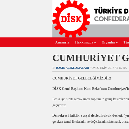
Anasayfa
Hakkımızda
»
Organlar
»
Tüz
CUMHURİYET G
IN
BASIN AÇIKLAMALARI
/ ON 27 EKIM 2017 AT 15:20 /
CUMHURİYET GELECEĞİMİZDİR!
DİSK Genel Başkanı Kani Beko’nun Cumhuriyet’in 
Başta işçi sınıfı olmak üzere toplumun geniş kesimlerin
geçiyoruz.
Demokrasi, laiklik, sosyal devlet, hukuk devleti, “yu
gereken temel ilkelerinin ve değerlerinin sistematik olar