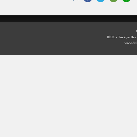
DİSK - Türkiye Devr
www.disk