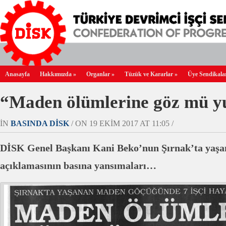
Anasayfa
Hakkımızda
»
Organlar
»
Tüzük ve Kararlar
»
Üye Sendikala
“Maden ölümlerine göz mü 
IN
BASINDA DİSK
/ ON 19 EKIM 2017 AT 11:05 /
DİSK Genel Başkanı Kani Beko’nun Şırnak’ta yaşanan 
açıklamasının basına yansımaları…