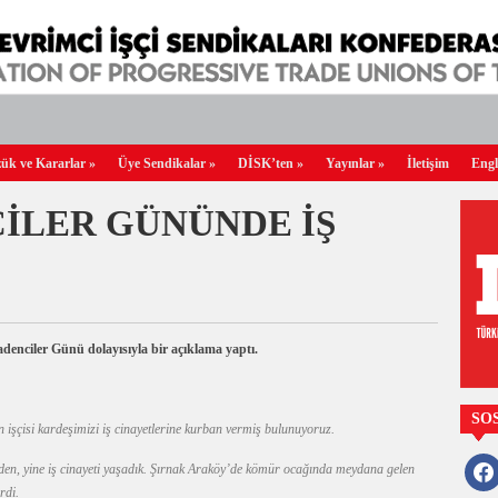
ük ve Kararlar
»
Üye Sendikalar
»
DİSK’ten
»
Yayınlar
»
İletişim
Engl
İLER GÜNÜNDE İŞ
nciler Günü dolayısıyla bir açıklama yaptı.
SO
şçisi kardeşimizi iş cinayetlerine kurban vermiş bulunuyoruz.
faceb
n, yine iş cinayeti yaşadık. Şırnak Araköy’de kömür ocağında meydana gelen
rdi.