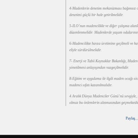
4-Madenlerin denetim mekanizması bağımsız olm
denetimi güçlü bir hale getirilmelidir.
5-ILO’nun madencilikle ve diğer çalışma alanla
düzenlenmelidir. Madenlerde yaşam odalarının k
6-Madencilikte havza üretimine geçilmeli ve ha
eliyle sürdürülmelidir.
7- Enerji ve Tabii Kaynaklar Bakanlığı, Maden
yönetilmesi anlayışından vazgeçilmelidir.
8-Eğitim ve uygulama ile ilgili maden ocağı si
madenci sıfatı kazanılmalıdır.
4 Aralık Dünya Madenciler Günü’nü sevgiyle, s
olmaz bu önlemlerin alınmasından geçmektedir
Paylaş...