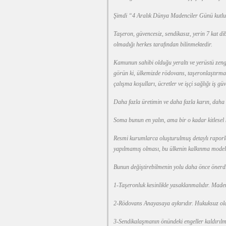
Şimdi “4 Aralık Dünya Madenciler Günü kutlu
Taşeron, güvencesiz, sendikasız, yerin 7 kat di
olmadığı herkes tarafından bilinmektedir.
Kamunun sahibi olduğu yeraltı ve yerüstü zengi
görün ki, ülkemizde rödovans, taşeronlaştırma 
çalışma koşulları, ücretler ve işçi sağlığı iş g
Daha fazla üretimin ve daha fazla karın, daha
Soma bunun en yalın, ama bir o kadar kitlesel
Resmi kurumlarca oluşturulmuş detaylı rapor
yapılmamış olması, bu ülkenin kalkınma modeliy
Bunun değiştirebilmenin yolu daha önce önerdi
1-Taşeronluk kesinlikle yasaklanmalıdır. Maden
2-Rödovans Anayasaya aykırıdır. Hukuksuz olar
3-Sendikalaşmanın önündeki engeller kaldırılma