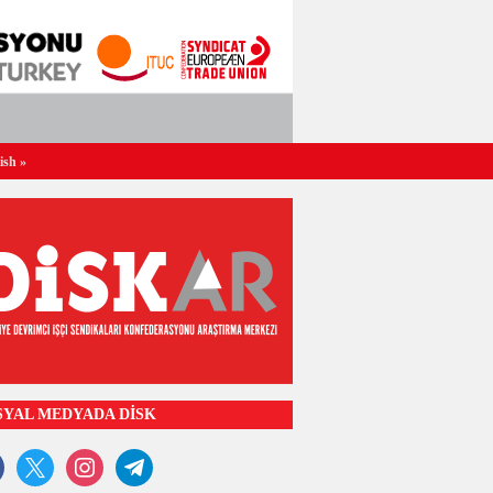
ish
»
SYAL MEDYADA DİSK
ook
x
instagram
telegram