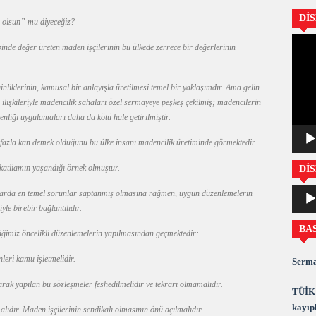
Dİ
 olsun” mu diyeceğiz?
Video
binde değer üreten maden işçilerinin bu ülkede zerrece bir değerlerinin
oynatıc
nliklerinin, kamusal bir anlayışla üretilmesi temel bir yaklaşımdır. Ama gelin
ilişkileriyle madencilik sahaları özel sermayeye peşkeş çekilmiş; madencilerin
üvenliği uygulamaları daha da kötü hale getirilmiştir.
 fazla kan demek olduğunu bu ülke insanı madencilik üretiminde görmektedir.
 katliamın yaşandığı örnek olmuştur.
DİS
Ses
larda en temel sorunlar saptanmış olmasına rağmen, uygun düzenlemelerin
oynatıc
le birebir bağlantılıdır.
BA
ğimiz öncelikli düzenlemelerin yapılmasından geçmektedir:
leri kamu işletmelidir.
Serma
ak yapılan bu sözleşmeler feshedilmelidir ve tekrarı olmamalıdır.
TÜİK 
kayıpl
lıdır. Maden işçilerinin sendikalı olmasının önü açılmalıdır.