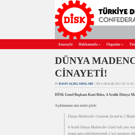
Anasayfa
Hakkımızda
»
Organlar
»
Tüz
DÜNYA MADENC
CİNAYETİ!
IN
BASIN AÇIKLAMALARI
/ ON 4 ARALIK 2017 AT 15:19 /
DİSK Genel Başkanı Kani Beko, 4 Aralık Dünya Made
Açıklamanın tam metni şöyle:
Dünya Madenciler Gününde Şırnak’ta 2 Maden i
4 Aralık Dünya Madenciler Günü’nde yine made
metan gazı zehirlenmesinde 2 işçi yaşamını yiti