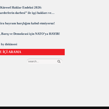
Küresel Haklar Endeksi 2026:
rderlerin darbesi” ile işçi hakları ve
rasi kuşatma altında
 lira bayram harçlığını kabul etmiyoruz!
 Barış ve Demokrasi için NATO’ya HAYIR!
 by diskinsesi
E İÇİ ARAMA