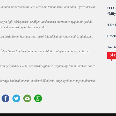
alıdır ve harcamalar, kurulacak bir fondan karşılanmalıdır. Ayrıca devletin
ITUC 
“Milya
demok
rıyla ilgili sözleşmeleri ve diğer uluslararası mevzuat en uygun bir şekilde
4 bin
urulması hızla gerçekleştirilmelidir.
Emek,
vza bazlı üretim haritası çıkarılarak bütünlüklü bir madencilik üretimi kamu
Tweets
 İşleri Genel Müdürlüğünün taşra teşkilatları oluşturulmalı ve merkezden
SİT
stemi geliştirilmeli ve bu ocaklarda eğitim ve uygulamayı tamamladıktan sonra
evinçle kutlayabilmenin; madenci ölümlerini engelleyebilmenin yolu olmazsa
.