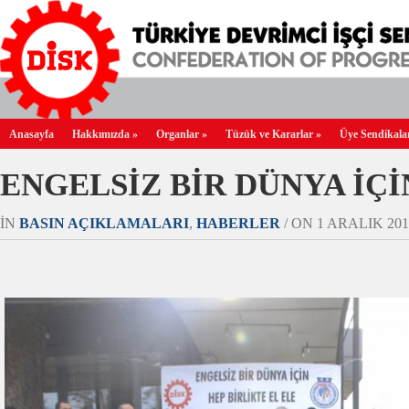
Anasayfa
Hakkımızda
»
Organlar
»
Tüzük ve Kararlar
»
Üye Sendikala
ENGELSİZ BİR DÜNYA İÇİ
IN
BASIN AÇIKLAMALARI
,
HABERLER
/ ON 1 ARALIK 2017