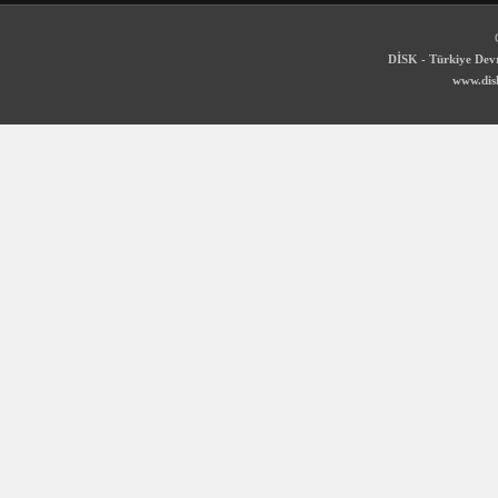
DİSK - Türkiye Devr
www.disk