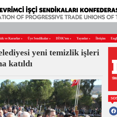
ük ve Kararlar
»
Üye Sendikalar
»
DİSK’ten
»
Yayınlar
»
İletişim
Engl
ediyesi yeni temizlik işleri
na katıldı
SO
faceb