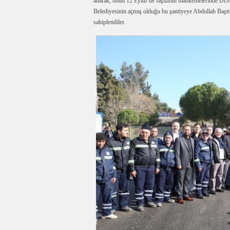
anarak, onun 12 Eylül’de faşizmin mahkemelerinde DİSK’i
Belediyesinin açmış olduğu bu şantiyeye Abdullah Baştür
sahiplendiler.