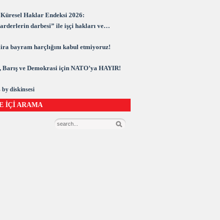
Küresel Haklar Endeksi 2026:
rderlerin darbesi” ile işçi hakları ve
rasi kuşatma altında
 lira bayram harçlığını kabul etmiyoruz!
 Barış ve Demokrasi için NATO’ya HAYIR!
 by diskinsesi
E İÇİ ARAMA