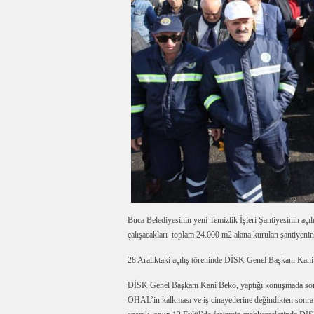
Buca Belediyesinin yeni Temizlik İşleri Şantiyesinin açı
çalışacakları toplam 24.000 m2 alana kurulan şantiyenin
28 Aralıktaki açılış töreninde DİSK Genel Başkanı Kani
DİSK Genel Başkanı Kani Beko, yaptığı konuşmada son gü
OHAL’in kalkması ve iş cinayetlerine değindikten son