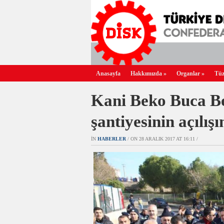
Anasayfa
Hakkımızda
»
Organlar
»
Tüz
Kani Beko Buca Bel
şantiyesinin açılışı
IN
HABERLER
/ ON 28 ARALIK 2017 AT 16:11 /