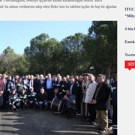
 savunduğunu, belediye işçilerine kimlik kazandırdığını belirtti. Buca
k’ün adının verilmesini talep eden Beko’nun bu talebini işçiler de hep bir ağızdan
ITUC 
“Milya
demok
4 bin
Emek,
Tweets
SİT