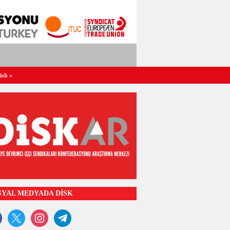
ish
»
SYAL MEDYADA DİSK
ook
x
instagram
telegram