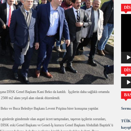
Dİ
Video
oynatıc
DİS
Ses
oynatıc
lışına DİSK Genel Başkanı Kani Beko da katıldı. İşçilerin daha sağlıklı ortamda
BA
 2500 m2 alanı yeşil alan olarak düzenlendi.
Serma
 Beko ve Buca Belediye Başkanı Levent Priştina birer konuşma yaptılar.
nlerde gündemde olan asgari ücret tartışmaları, taşeron işçilerin sorunları,
TÜİK 
ra DİSK eski Genel Başkanı ve Genel-İş kurucu Genel Başkanı Abdullah Baştürk’ü
kayıpl