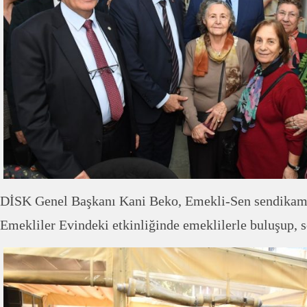
DİSK Genel Başkanı Kani Beko, Emekli-Sen sendikamız
Emekliler Evindeki etkinliğinde emeklilerle buluşup, s