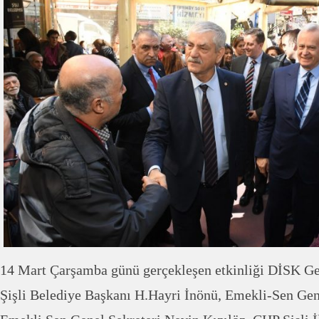
14 Mart Çarşamba günü gerçekleşen etkinliği DİSK Ge
Şişli Belediye Başkanı H.Hayri İnönü, Emekli-Sen Gen