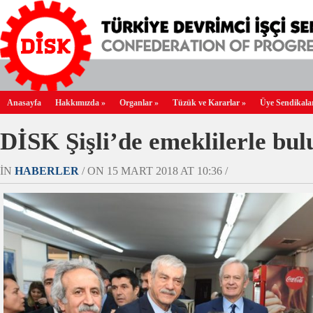
Anasayfa
Hakkımızda
»
Organlar
»
Tüzük ve Kararlar
»
Üye Sendikala
DİSK Şişli’de emeklilerle bul
IN
HABERLER
/ ON 15 MART 2018 AT 10:36 /