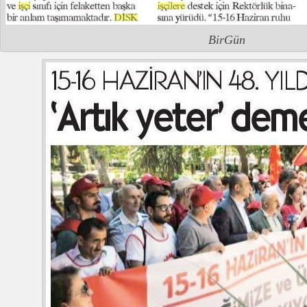
BirGün