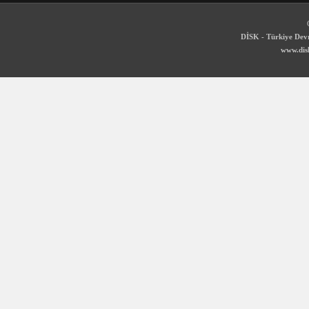
DİSK - Türkiye Devr
www.disk