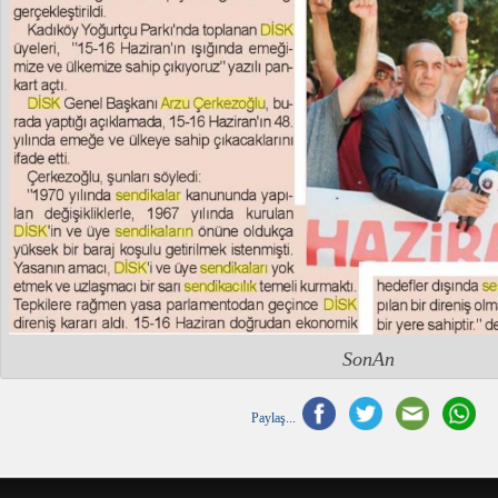
SonAn
Paylaş...