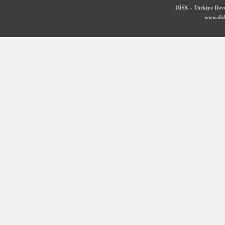
DİSK - Türkiye Devr
www.disk