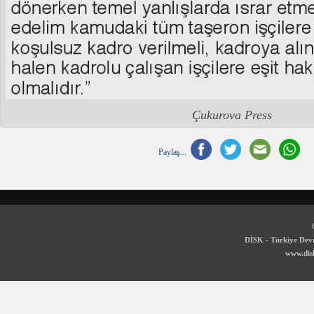
Çukurova Press
Paylaş...
DİSK - Türkiye Devr
www.disk