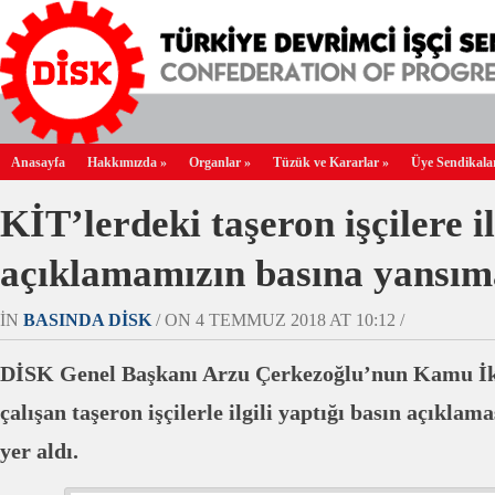
Anasayfa
Hakkımızda
»
Organlar
»
Tüzük ve Kararlar
»
Üye Sendikala
KİT’lerdeki taşeron işçilere il
açıklamamızın basına yansı
IN
BASINDA DİSK
/ ON 4 TEMMUZ 2018 AT 10:12 /
DİSK Genel Başkanı Arzu Çerkezoğlu’nun Kamu İkt
çalışan taşeron işçilerle ilgili yaptığı basın açıkla
yer aldı.