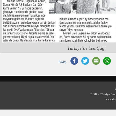
Türkiye’de YeniÇağ
Paylaş...
DİSK - Türkiye Devr
www.disk