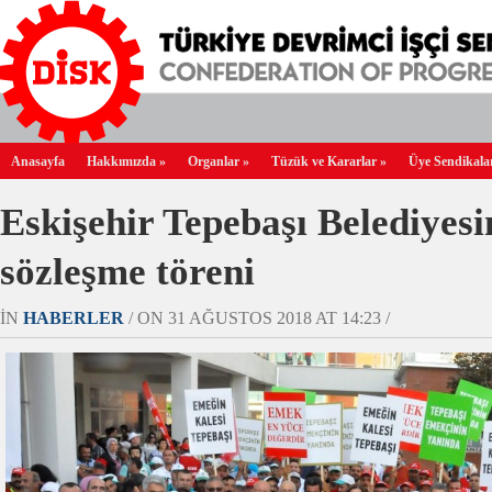
Anasayfa
Hakkımızda
»
Organlar
»
Tüzük ve Kararlar
»
Üye Sendikala
Eskişehir Tepebaşı Belediyesi
sözleşme töreni
IN
HABERLER
/ ON 31 AĞUSTOS 2018 AT 14:23 /