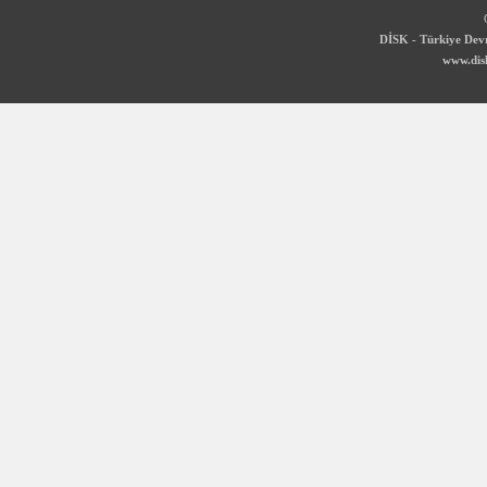
DİSK - Türkiye Devr
www.disk