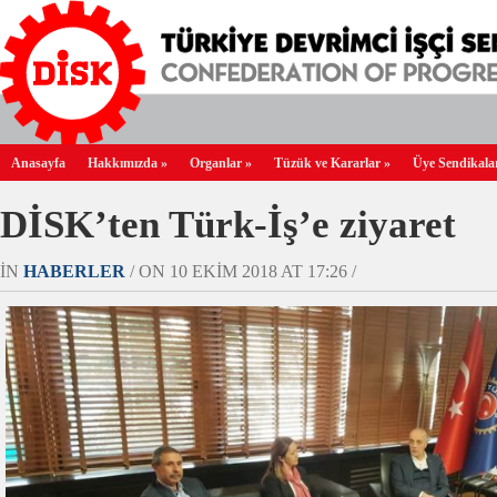
Anasayfa
Hakkımızda
»
Organlar
»
Tüzük ve Kararlar
»
Üye Sendikala
DİSK’ten Türk-İş’e ziyaret
IN
HABERLER
/ ON 10 EKIM 2018 AT 17:26 /