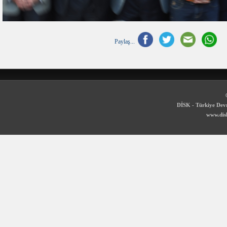
Paylaş...
DİSK - Türkiye Devr
www.disk