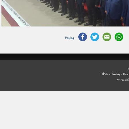
Paylaş...
DİSK - Türkiye Devr
www.disk