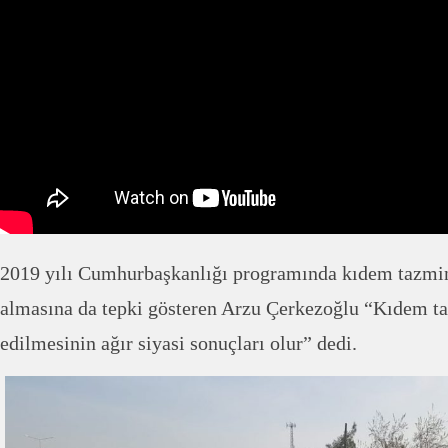
2019 yılı Cumhurbaşkanlığı programında kıdem tazmina
almasına da tepki gösteren Arzu Çerkezoğlu “Kıdem t
edilmesinin ağır siyasi sonuçları olur” dedi.