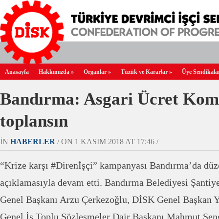
Anasayfa
Hakkımızda
»
Organlar
»
Tüzük ve Kararlar
»
Üye Sendikala
Bandırma: Asgari Ücret Kom
toplansın
IN
HABERLER
/ ON 1 KASIM 2018 AT 17:46 /
“Krize karşı #Direnİşçi” kampanyası Bandırma’da düz
açıklamasıyla devam etti. Bandırma Belediyesi Şanti
Genel Başkanı Arzu Çerkezoğlu, DİSK Genel Başkan Ya
Genel İş Toplu Sözleşmeler Dair Başkanı Mahmut Şen