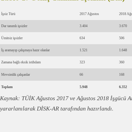
İşsiz Türü
2017 Ağustos
2018 Ağu
Dar tanımlı işsizler
3.404
3.670
Ümitsiz işsizler
634
506
İş aramayıp çalışmaya hazır olanlar
1.521
1.648
Zamana bağlı eksik istihdam
323
360
Mevsimlik çalışanlar
66
168
Toplam
5.948
6.352
Kaynak: TÜİK Ağustos 2017 ve Ağustos 2018 İşgücü A
yararlanılarak DİSK-AR tarafından hazırlandı.