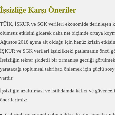
İşsizliğe Karşı Öneriler
TÜİK, İŞKUR ve SGK verileri ekonomide derinleşen kr
olumsuz etkisini giderek daha net biçimde ortaya koym
Ağustos 2018 ayına ait olduğu için henüz krizin etkisi
İŞKUR ve SGK verileri işsizlikteki patlamanın öncü gös
İşsizliğin tekrar şiddetli bir tırmanışa geçtiği görülmek
yaratacağı toplumsal tahribatı önlemek için güçlü sosya
vardır.
İşsizliğin azaltılması ve istihdamda kalıcı ve güvenceli
önerilerimiz:
Çalışanların sorumlu olmadıkları krizin sonuçlarınd