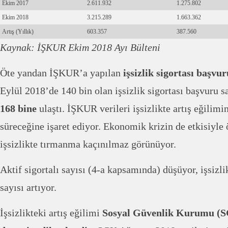
Ekim 2017
2.611.932
1.275.802
Ekim 2018
3.215.289
1.663.362
Artış (Yıllık)
603.357
387.560
Kaynak: İŞKUR Ekim 2018 Ayı Bülteni
Öte yandan İŞKUR’a yapılan
işsizlik sigortası başvu
Eylül 2018’de 140 bin olan işsizlik sigortası başvuru 
168 bine
ulaştı. İŞKUR verileri işsizlikte artış eğilim
süreceğine işaret ediyor. Ekonomik krizin de etkisiyl
işsizlikte tırmanma kaçınılmaz görünüyor.
Aktif sigortalı sayısı (4-a kapsamında) düşüyor, işsizli
sayısı artıyor.
İşsizlikteki artış eğilimi
Sosyal Güvenlik Kurumu (SG