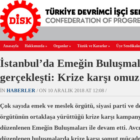
Anasayfa
Hakkımızda
»
Organlar
»
Tüzük ve Kararlar
»
Üye Sendikala
İstanbul’da Emeğin Buluşmal
gerçekleşti: Krize karşı omu
IN
HABERLER
/ ON 10 ARALIK 2018 AT 12:08 /
Çok sayıda emek ve meslek örgütü, siyasi parti ve d
örgütünün ortaklaşa yürüttüğü krize karşı kampan
düzenlenen Emeğin Buluşmaları ile devam etti. Avcıl
düzenlenen buluşmalarda krize karşı somut mücade