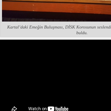
Kartal’daki Emeğin Buluşması, DİSK Korosunun seslendir
buldu.