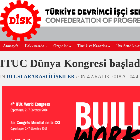
Anasayfa
Hakkımızda
»
Organlar
»
Tüzük ve Kararlar
»
Üye Sendikala
ITUC Dünya Kongresi başla
IN
ULUSLARARASI İLIŞKILER
/ ON 4 ARALIK 2018 AT 04:45