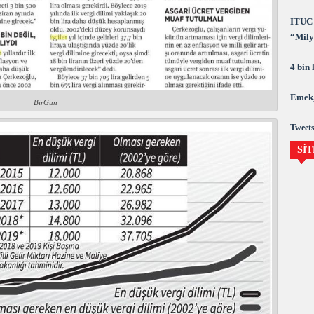
ITUC 
“Milya
demok
4 bin
Emek,
BirGün
Tweets
SİT