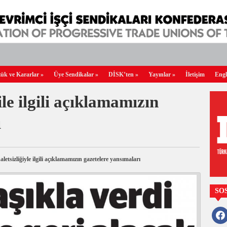
ük ve Kararlar
»
Üye Sendikalar
»
DİSK’ten
»
Yayınlar
»
İletişim
Engl
ile ilgili açıklamamızın
ı
aletsizliğiyle ilgili açıklamamızın gazetelere yansımaları
SO
faceb