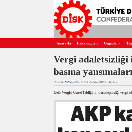
Anasayfa
Hakkımızda
»
Organlar
»
Tüz
Vergi adaletsizliği 
basına yansımalar
IN
BASINDA DİSK
/ ON 3 OCAK 2019 AT 12:33 /
Gelir Vergisi Genel Tebliğinin derinleştirdiği vergi ad