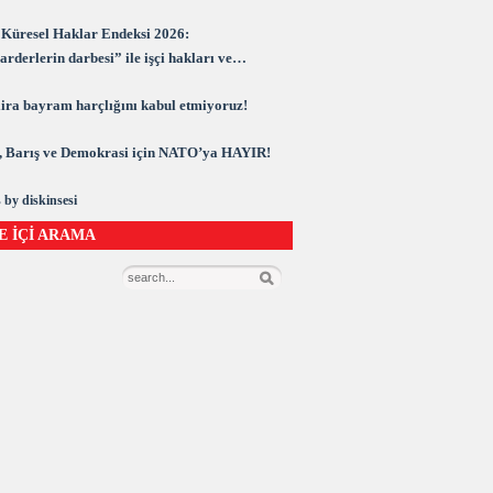
Küresel Haklar Endeksi 2026:
rderlerin darbesi” ile işçi hakları ve
rasi kuşatma altında
 lira bayram harçlığını kabul etmiyoruz!
 Barış ve Demokrasi için NATO’ya HAYIR!
 by diskinsesi
E İÇİ ARAMA