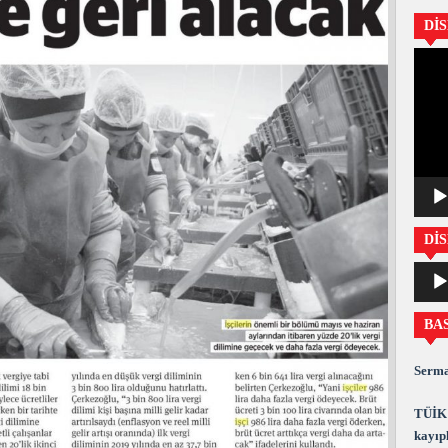
Dİ
Video
oynatıc
DİS
Ses
oynatıc
BA
Serma
TÜİK 
kayıpl