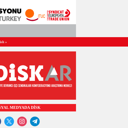
ish
»
SYAL MEDYADA DİSK
ook
x
instagram
telegram