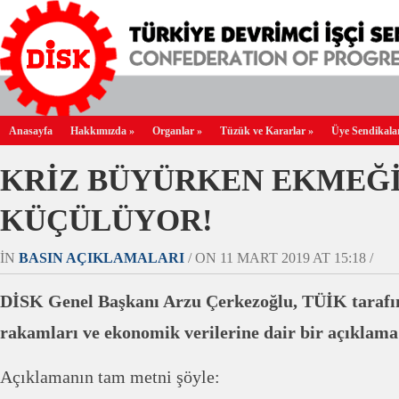
Anasayfa
Hakkımızda
»
Organlar
»
Tüzük ve Kararlar
»
Üye Sendikala
KRİZ BÜYÜRKEN EKMEĞ
KÜÇÜLÜYOR!
IN
BASIN AÇIKLAMALARI
/ ON 11 MART 2019 AT 15:18 /
DİSK Genel Başkanı Arzu Çerkezoğlu, TÜİK taraf
rakamları ve ekonomik verilerine dair bir açıklama
Açıklamanın tam metni şöyle: