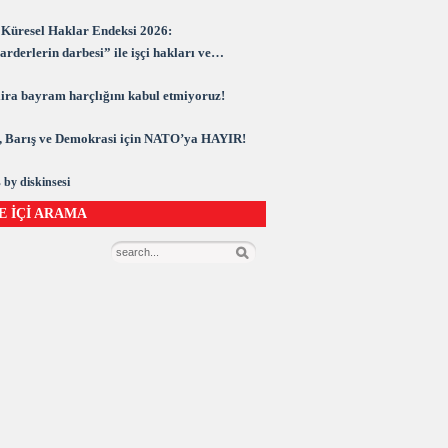
Küresel Haklar Endeksi 2026:
rderlerin darbesi” ile işçi hakları ve
rasi kuşatma altında
 lira bayram harçlığını kabul etmiyoruz!
 Barış ve Demokrasi için NATO’ya HAYIR!
 by diskinsesi
E İÇİ ARAMA