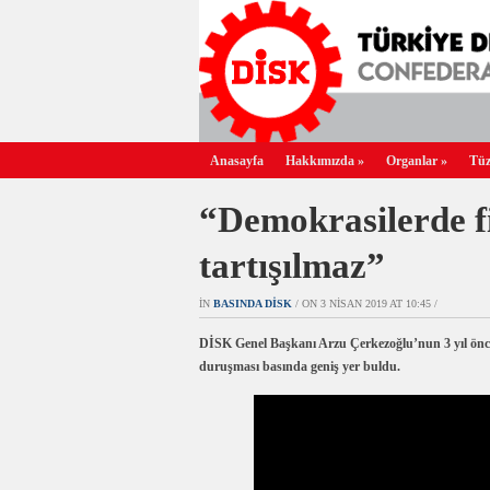
Anasayfa
Hakkımızda
»
Organlar
»
Tüz
“Demokrasilerde 
tartışılmaz”
IN
BASINDA DİSK
/ ON 3 NISAN 2019 AT 10:45 /
DİSK Genel Başkanı Arzu Çerkezoğlu’nun 3 yıl önce
duruşması basında geniş yer buldu.