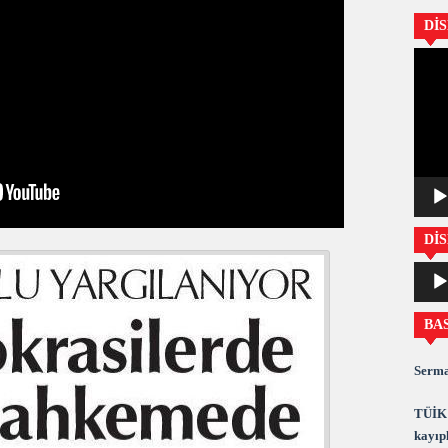
Dİ
Video
oynatıc
DİS
Ses
oynatıc
BA
Serma
TÜİK 
kayıpl