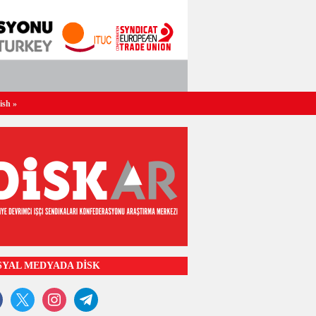
ish
»
SYAL MEDYADA DİSK
ook
x
instagram
telegram