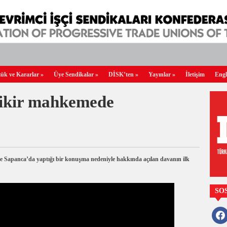
ük ve Kararlar
»
Üye Sendikalar
»
DİSK’ten
»
Yayınlar
»
İletişim
Engl
fikir mahkemede
 Sapanca’da yaptığı bir konuşma nedeniyle hakkında açılan davanın ilk
SO
faceb