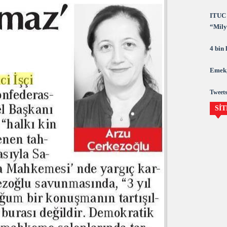
ITUC 
“Milya
demok
4 bin
Emek,
Tweets
SİT