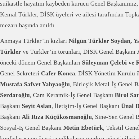
suikastle hayatını kaybeden kurucu Genel Başkanımız,
Kemal Türkler, DİSK üyeleri ve ailesi tarafından Topk
mezarı başında anıldı.
Anmaya Türkler’in kızları
Nilgün Türkler Soydan,
Y
Türkler
ve Türkler’in torunları, DİSK Genel Başkanı
A
önceki dönem Genel Başkanları
Süleyman Çelebi ve 
Genel Sekreteri
Cafer Konca
, DİSK Yönetim Kurulu 
Mustafa Safvet Yahyaoğlu
, Birleşik Metal-İş Genel 
Serdaroğlu
, Cam Keramik-İş Genel Başkanı
Birol Sa
Başkanı
Seyit Aslan
, İletişim-İş Genel Başkanı
Ünal 
Başkanı
Ali Rıza Küçükosmanoğlu
, Sine-Sen Genel 
Sosyal-İş Genel Başkanı
Metin Ebetürk
, Tekstil Gen
konfederasyon üyesi sendikaların merkez yöneticileri, 