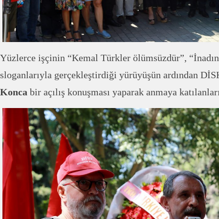
Yüzlerce işçinin “Kemal Türkler ölümsüzdür”, “İnadı
sloganlarıyla gerçekleştirdiği yürüyüşün ardından Dİ
Konca
bir açılış konuşması yaparak anmaya katılanları