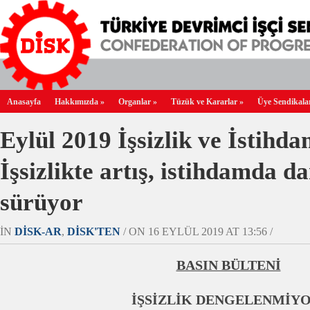
Anasayfa
Hakkımızda
»
Organlar
»
Tüzük ve Kararlar
»
Üye Sendikala
Eylül 2019 İşsizlik ve İstihd
İşsizlikte artış, istihdamda d
sürüyor
IN
DİSK-AR
,
DİSK'TEN
/ ON 16 EYLÜL 2019 AT 13:56 /
BASIN BÜLTENİ
İŞSİZLİK DENGELENMİYO