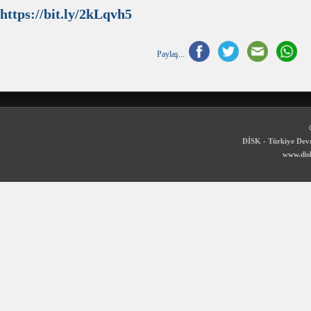
https://bit.ly/2kLqvh5
Paylaş...
DİSK - Türkiye Devr
www.disk