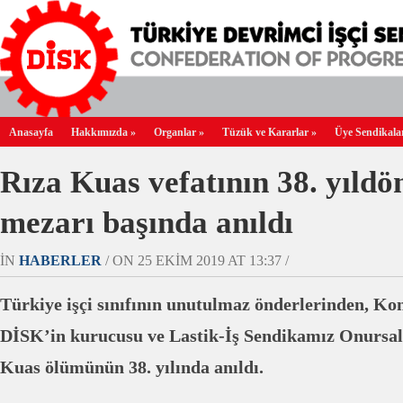
Anasayfa
Hakkımızda
»
Organlar
»
Tüzük ve Kararlar
»
Üye Sendikala
Rıza Kuas vefatının 38. yıl
mezarı başında anıldı
IN
HABERLER
/ ON 25 EKIM 2019 AT 13:37 /
Türkiye işçi sınıfının unutulmaz önderlerinden, K
DİSK’in kurucusu ve Lastik-İş Sendikamız Onursal
Kuas ölümünün 38. yılında anıldı.