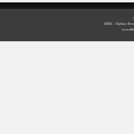
DİSK - Türkiye Devr
www.disk