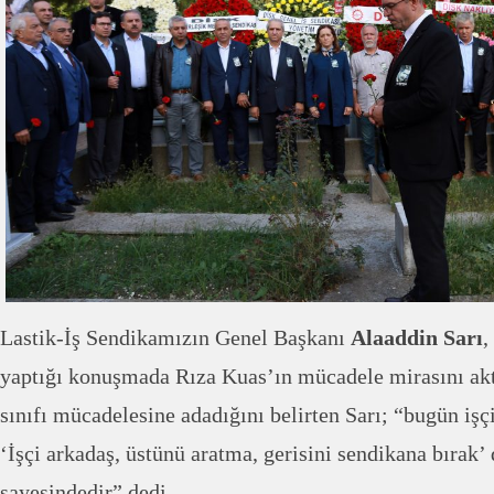
Lastik-İş Sendikamızın Genel Başkanı
Alaaddin Sarı
,
yaptığı konuşmada Rıza Kuas’ın mücadele mirasını akt
sınıfı mücadelesine adadığını belirten Sarı; “bugün işç
‘İşçi arkadaş, üstünü aratma, gerisini sendikana bırak’
sayesindedir” dedi.