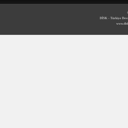
DİSK - Türkiye Devr
www.disk