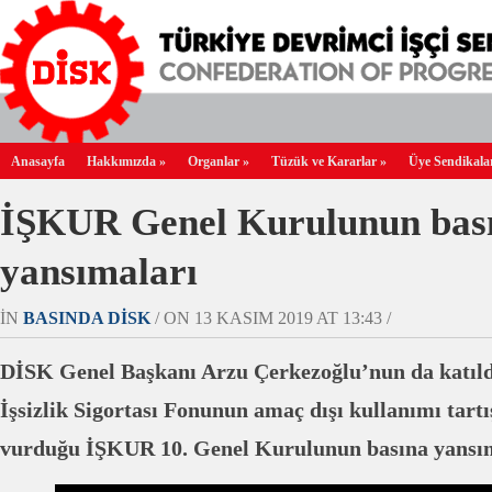
Anasayfa
Hakkımızda
»
Organlar
»
Tüzük ve Kararlar
»
Üye Sendikala
İŞKUR Genel Kurulunun bas
yansımaları
IN
BASINDA DİSK
/ ON 13 KASIM 2019 AT 13:43 /
DİSK Genel Başkanı Arzu Çerkezoğlu’nun da katıldığ
İşsizlik Sigortası Fonunun amaç dışı kullanımı tar
vurduğu İŞKUR 10. Genel Kurulunun basına yansı