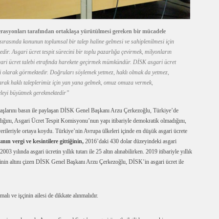
derasyonları tarafından ortaklaşa yürütülmesi gereken bir mücadele
sırasında konunun toplumsal bir talep haline gelmesi ve sahiplenilmesi için
ir. Asgari ücret tespit sürecini bir toplu pazarlığa çevirmek, milyonların
gari ücret talebi etrafında harekete geçirmek mümkündür. DİSK asgari ücret
i olarak görmektedir. Doğruları söylemek yetmez, haklı olmak da yetmez,
olarak haklı taleplerimiz için yan yana gelmek, omuz omuza vermek,
eleyi büyütmek gerekmektedir”
aşlarını basın ile paylaşan DİSK Genel Başkanı Arzu Çerkezoğlu, Türkiye’de
madığını, Asgari Ücret Tespit Komisyonu’nun yapı itibariyle demokratik olmadığını,
verileriyle ortaya koydu. Türkiye’nin Avrupa ülkeleri içinde en düşük asgari ücrete
ının vergi ve kesintilere gittiğinin,
2016’daki 430 dolar düzeyindeki asgari
 yılında asgari ücretin yıllık tutarı ile 25 altın alınabilirken. 2019 itibariyle yıllık
iğinin altını çizen DİSK Genel Başkanı Arzu Çerkezoğlu, DİSK’in asgari ücret ile
alı ve işçinin ailesi de dikkate alınmalıdır.