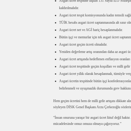
Asgari ücret tespitine ilişkin 131 Sayılı ILO Sözleş
kaldırılmalıdır.
Asgari ücret tespit komisyonunda kadın temsili sağl
TÜİK hesabı asgari ücret saptanmasında alt sınır olm
Asgari ücret net ve AGİ hariç hesaplanmalıdır.
Bütün işçi ve memurlar için tek asgari ücret saptanma
Asgari ücret geçim ücreti olmalıdır.
Yeniden değerleme artış oranından daha az asgari ücr
Asgari ücret artışında hedeflenen enflasyon oranları
Asgari ücret tespitinde geçim koşulları ve milli gelir 
Asgari ücret yıllık olarak hesaplanmalı, tümüyle vergi
Asgari ücretin tespitinde bütün işçi konfederasyonlar
belirlenmeli ve uyuşmazlık durumunda grev hakkını 
Hem geçim ücretini hem de milli gelir artışını dikkate al
söyleyen DİSK Genel Başkanı Arzu Çerkezoğlu sözlerine 
“İnsan onuruna yaraşır bir asgari ücret lütuf değil haktır
mücadelesinde omuz omuza olmaya çağırıyoruz.”