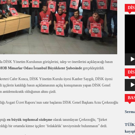
Dİ
Video
oynatıc
a DİSK Yönetim Kurulunun görüşlerini, talep ve önerilerini açıklayacağı basın
TMMOB Mimarlar Odası İstanbul Büyükkent Şubesinde
gerçekleştirildi.
DİS
reteri Cafer Konca, DİSK Yönetim Kurulu üyesi Kanber Saygılı, DİSK üyesi
Ses
li işçilerin katıldığı basın açıklamasının açılış konuşmasını yapan DİSK Genel
oynatıc
in antidemokratik olduğunun altını çizdi.
BA
dığı Asgari Ücret Raporu’nun satır başlarını DİSK Genel Başkanı Arzu Çerkezoğlu
Serma
ptığı
en büyük toplumsal sözleşme
olarak tanımlayan Çerkezoğlu, “Şirket
TÜİK 
ıldığı bir ortamda kimse işçilere ‘fedakârlık’ tavsiyesinde bulunmasın” dedi.
kayıpl