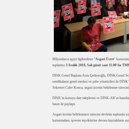
Milyonlarca işçiyi ilgilendiren “
Asgari Ücret
” konusund
toplantısı
3 Aralık 2019, Salı günü saat 11.00’da 
DİSK Genel Başkanı Arzu Çerkezoğlu, DİSK Genel Sek
sendikaların genel merkez ve şube yöneticileri ile DİSK’
Sekreteri Cafer Konca, asgari ücretin belirlenme sürecin
DİSK’in konuya dair taleplerini ve DİSK-AR’ın hazırla
basın ile paylaştı.
Asgari ücretin belirlenmesi sürecini devletin toplumla ya
kurtarmalara, işveren teşviklerine devasa kaynakların ayr