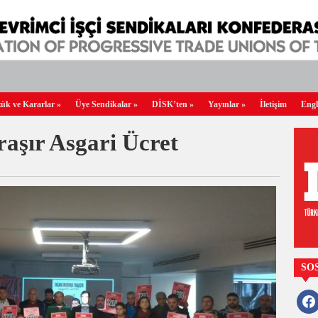
ük ve Kararlar
»
Üye Sendikalar
»
DİSK’ten
»
Yayınlar
»
İletişim
Engl
aşır Asgari Ücret
SO
faceb