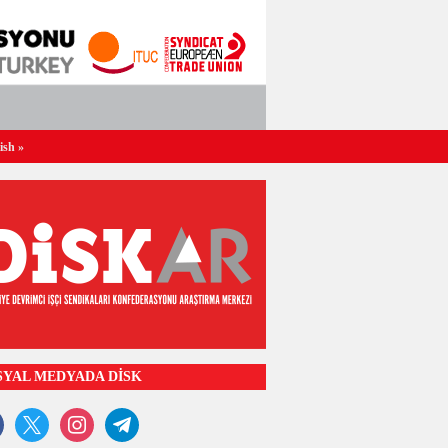
ish
»
SYAL MEDYADA DİSK
ook
x
instagram
telegram