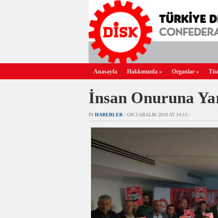
Anasayfa
Hakkımızda
»
Organlar
»
Tüz
İnsan Onuruna Yar
IN
HABERLER
/ ON 3 ARALIK 2019 AT 14:13 /