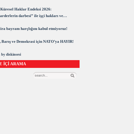
Küresel Haklar Endeksi 2026:
rderlerin darbesi” ile işçi hakları ve
rasi kuşatma altında
 lira bayram harçlığını kabul etmiyoruz!
 Barış ve Demokrasi için NATO’ya HAYIR!
 by diskinsesi
E İÇİ ARAMA