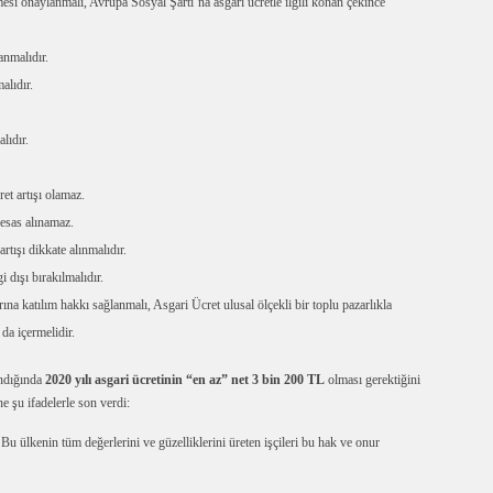
mesi onaylanmalı, Avrupa Sosyal Şartı’na asgari ücretle ilgili konan çekince
anmalıdır.
alıdır.
lıdır.
et artışı olamaz.
 esas alınamaz.
artışı dikkate alınmalıdır.
 dışı bırakılmalıdır.
ına katılım hakkı sağlanmalı, Asgari Ücret ulusal ölçekli bir toplu pazarlıkla
da içermelidir.
ındığında
2020 yılı asgari ücretinin “en az” net 3 bin 200 TL
olması gerektiğini
şu ifadelerle son verdi:
. Bu ülkenin tüm değerlerini ve güzelliklerini üreten işçileri bu hak ve onur