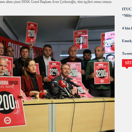
ığının altını çizen DİSK Genel Başkanı Arzu Çerkezoğlu, tüm işçileri omuz omuza
ITUC 
“Milya
demok
4 bin
Emek,
Tweets
SİT