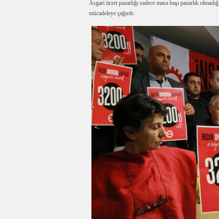
Asgari ücret pazarlığı sadece masa başı pazarlık olmad
mücadeleye çağırdı: