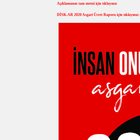
Açıklamanın tam metni için tıklayınız
DİSK-AR 2020 Asgari Ücret Raporu için tıklayınız: