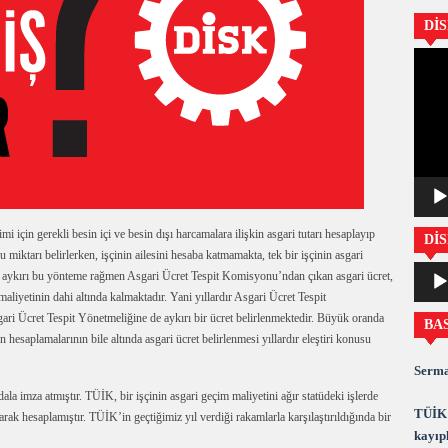
Dİ
Video
oynatıc
i için gerekli besin içi ve besin dışı harcamalara ilişkin asgari tutarı hesaplayıp
DİS
ktarı belirlerken, işçinin ailesini hesaba katmamakta, tek bir işçinin asgari
Ses
a aykırı bu yönteme rağmen Asgari Ücret Tespit Komisyonu’ndan çıkan asgari ücret,
oynatıc
 maliyetinin dahi altında kalmaktadır. Yani yıllardır Asgari Ücret Tespit
ari Ücret Tespit Yönetmeliğine de aykırı bir ücret belirlenmektedir. Büyük oranda
BA
 hesaplamalarının bile altında asgari ücret belirlenmesi yıllardır eleştiri konusu
Serma
ala imza atmıştır. TÜİK, bir işçinin asgari geçim maliyetini ağır statüdeki işlerde
TÜİK 
ak hesaplamıştır. TÜİK’in geçtiğimiz yıl verdiği rakamlarla karşılaştırıldığında bir
kayıpl