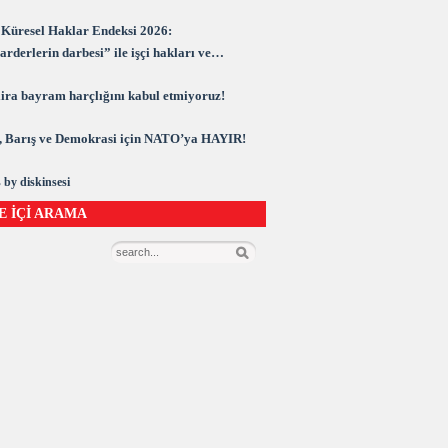
Küresel Haklar Endeksi 2026:
rderlerin darbesi” ile işçi hakları ve
rasi kuşatma altında
 lira bayram harçlığını kabul etmiyoruz!
 Barış ve Demokrasi için NATO’ya HAYIR!
 by diskinsesi
E İÇİ ARAMA