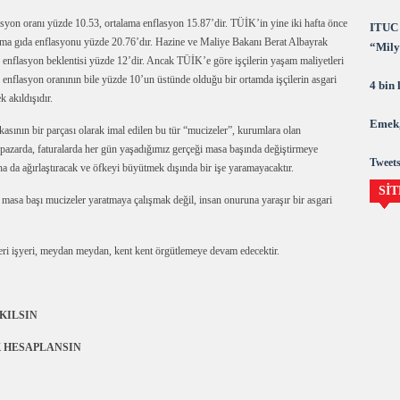
asyon oranı yüzde 10.53, ortalama enflasyon 15.87’dir. TÜİK’in yine iki hafta önce
ITUC 
alama gıda enflasyonu yüzde 20.76’dır. Hazine ve Maliye Bakanı Berat Albayrak
“Milya
nflasyon beklentisi yüzde 12’dir. Ancak TÜİK’e göre işçilerin yaşam maliyetleri
demok
 enflasyon oranının bile yüzde 10’un üstünde olduğu bir ortamda işçilerin asgari
4 bin
 akıldışıdır.
Emek,
ikasının bir parçası olarak imal edilen bu tür “mucizeler”, kurumlara olan
 pazarda, faturalarda her gün yaşadığımız gerçeği masa başında değiştirmeye
Tweets
a da ağırlaştıracak ve öfkeyi büyütmek dışında bir işe yaramayacaktır.
SİT
masa başı mucizeler yaratmaya çalışmak değil, insan onuruna yaraşır bir asgari
ri işyeri, meydan meydan, kent kent örgütlemeye devam edecektir.
KILSIN
K HESAPLANSIN