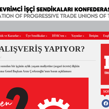
ük ve Kararlar
»
Üye Sendikalar
»
DİSK’ten
»
Yayınlar
»
İletişim
Engl
ALIŞVERİŞ YAPIYOR?
 /
ulan bir işçinin aylık yaşam maliyetine (asgari ücrete) ilişkin
dına Genel Başkan Arzu Çerkezoğlu’nun basın açıklaması
SO
faceb