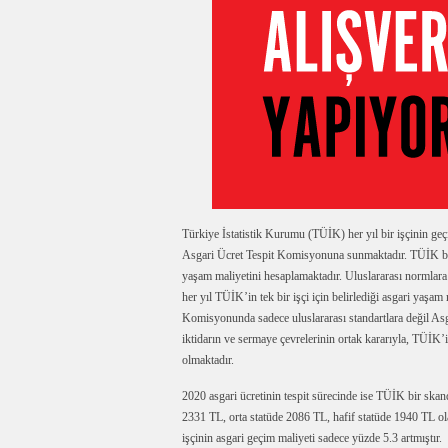
Türkiye İstatistik Kurumu (TÜİK) her yıl bir işçinin geçim
Asgari Ücret Tespit Komisyonuna sunmaktadır. TÜİK bu mi
yaşam maliyetini hesaplamaktadır. Uluslararası normlar
her yıl TÜİK’in tek bir işçi için belirlediği asgari yaşam
Komisyonunda sadece uluslararası standartlara değil Asg
iktidarın ve sermaye çevrelerinin ortak kararıyla, TÜİK’in
olmaktadır.
2020 asgari ücretinin tespit sürecinde ise TÜİK bir skand
2331 TL, orta statüde 2086 TL, hafif statüde 1940 TL olar
işçinin asgari geçim maliyeti sadece yüzde 5.3 artmıştır.