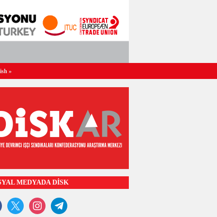
ish
»
SYAL MEDYADA DİSK
ook
x
instagram
telegram