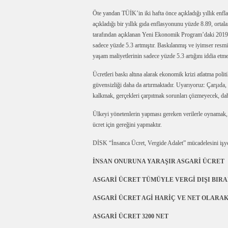
Öte yandan TÜİK’in iki hafta önce açıkladığı yıllık enfl
açıkladığı bir yıllık gıda enflasyonunu yüzde 8.89, ort
tarafından açıklanan Yeni Ekonomik Program’daki 2019 e
sadece yüzde 5.3 artmıştır. Baskılanmış ve iyimser resmi
yaşam maliyetlerinin sadece yüzde 5.3 artığını iddia etmek
Ücretleri baskı altına alarak ekonomik krizi atlatma polit
güvensizliği daha da artırmaktadır. Uyarıyoruz: Çarşıda,
kalkmak, gerçekleri çarpıtmak sorunları çözmeyecek, dah
Ülkeyi yönetenlerin yapması gereken verilerle oynamak, 
ücret için gereğini yapmaktır.
DİSK “İnsanca Ücret, Vergide Adalet” mücadelesini işye
İNSAN ONURUNA YARAŞIR ASGARİ ÜCRET
ASGARİ ÜCRET TÜMÜYLE VERGİ DIŞI BIRA
ASGARİ ÜCRET AGİ HARİÇ VE NET OLARA
ASGARİ ÜCRET 3200 NET