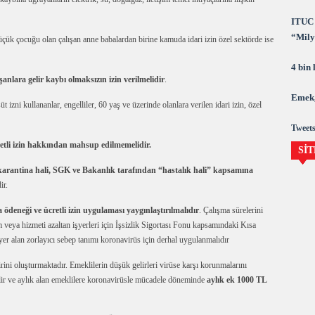
ITUC 
“Milya
küçük çocuğu olan çalışan anne babalardan birine kamuda idari izin özel sektörde ise
demok
4 bin
şanlara gelir kaybı olmaksızın izin verilmelidir
.
Emek,
izni kullananlar, engelliler, 60 yaş ve üzerinde olanlara verilen idari izin, özel
Tweets
cretli izin hakkından mahsup edilmemelidir.
SİT
arantina hali, SGK ve Bakanlık tarafından “hastalık hali” kapsamına
ir.
a ödeneği ve ücretli izin uygulaması yaygınlaştırılmalıdır
. Çalışma sürelerini
 veya hizmeti azaltan işyerleri için İşsizlik Sigortası Fonu kapsamındaki Kısa
er alan zorlayıcı sebep tanımı koronavirüs için derhal uygulanmalıdır
rini oluşturmaktadır. Emeklilerin düşük gelirleri virüse karşı korunmalarını
elir ve aylık alan emeklilere koronavirüsle mücadele döneminde
aylık ek 1000 TL