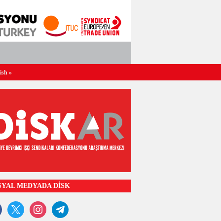
ish
»
SYAL MEDYADA DİSK
ook
x
instagram
telegram