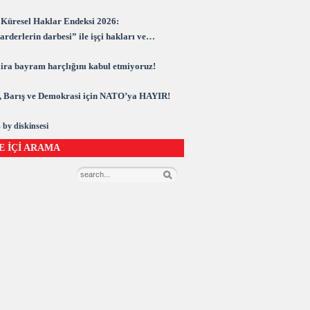
Küresel Haklar Endeksi 2026:
rderlerin darbesi” ile işçi hakları ve
rasi kuşatma altında
 lira bayram harçlığını kabul etmiyoruz!
 Barış ve Demokrasi için NATO’ya HAYIR!
 by diskinsesi
E İÇİ ARAMA