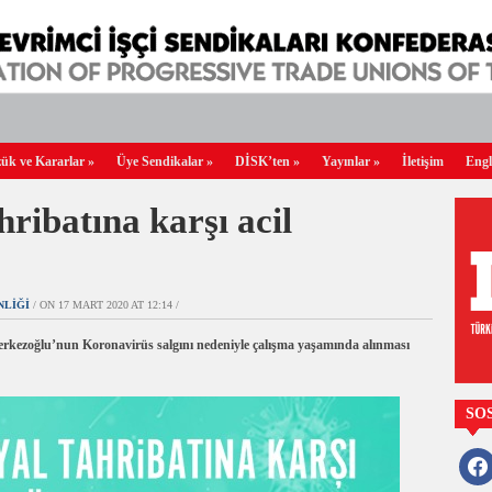
ük ve Kararlar
»
Üye Sendikalar
»
DİSK’ten
»
Yayınlar
»
İletişim
Engl
hribatına karşı acil
NLIĞI
/ ON 17 MART 2020 AT 12:14 /
kezoğlu’nun Koronavirüs salgını nedeniyle çalışma yaşamında alınması
SO
faceb