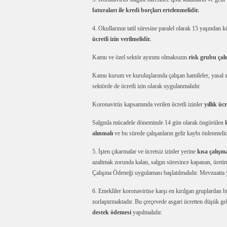
faturaları ile kredi borçları ertelenmelidir.
4. Okullarının tatil süresine paralel olarak 15 yaşından 
ücretli izin verilmelidir.
Kamu ve özel sektör ayırımı olmaksızın
risk grubu çalı
Kamu kurum ve kuruluşlarında çalışan hamileler, yasal süt 
sektörde de ücretli izin olarak uygulanmalıdır.
Koronavirüs kapsamında verilen ücretli izinler
yıllık ü
Salgınla mücadele döneminde 14 gün olarak öngörülen
k
alınmalı
ve bu sürede çalışanların gelir kaybı önlenmelid
5. İşten çıkarmalar ve ücretsiz izinler yerine
kısa çalışm
azaltmak zorunda kalan, salgın süresince kapanan, üretim
Çalışma Ödeneği uygulaması başlatılmalıdır. Mevzuatta y
6. Emekliler koronavirüse karşı en kırılgan gruplardan bi
zorlaştırmaktadır. Bu çerçevede asgari ücretten düşük g
destek ödemesi
yapılmalıdır.