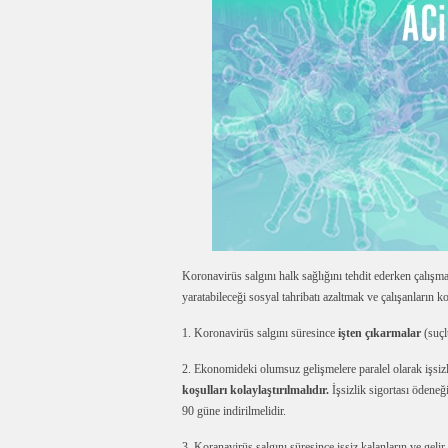
Koronavirüs salgını halk sağlığını tehdit ederken çalış
yaratabileceği sosyal tahribatı azaltmak ve çalışanların k
1. Koronavirüs salgını süresince
işten çıkarmalar
(suçl
2. Ekonomideki olumsuz gelişmelere paralel olarak işsizli
koşulları kolaylaştırılmalıdır.
İşsizlik sigortası ödene
90 güne indirilmelidir.
3. Koranavirüs salgını süresince işsiz kalanların ve gelir 