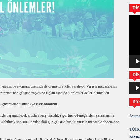
Dİ
Video
oynatıc
DİS
Ses
ma yaşamı ve ekonomi üzerinde de olumsuz etkiler yaratıyor. Virüsle mücadelenin
oynatıc
orunması için çalışma yaşamına ilişkin aşağıdaki önlemler acilen alınmalıdır.
BA
u çıkarmalar dışında)
yasaklanmalıdır.
kte yaşanabilecek artışlara karşı
işsizlik sigortası ödeneğinden yararlanma
Serma
ği alabilmek için son üç yılda 600 gün çalışma koşulu virüsle mücadele döneminde
TÜİK 
kayıpl
kaybına uğrayanların elektrik, su, doğalgaz, iletişim temel ihtiyaçlarına ilişkin