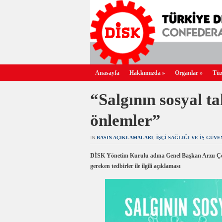
Anasayfa
Hakkımızda
»
Organlar
»
Tüz
“Salgının sosyal ta
önlemler”
IN
BASIN AÇIKLAMALARI
,
İŞÇI SAĞLIĞI VE İŞ GÜVE
DİSK Yönetim Kurulu adına Genel Başkan Arzu Çer
gereken tedbirler ile ilgili açıklaması